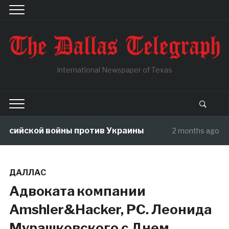
International Newspaper of Texas
ссийской войны против Украины
В 
2 months ago
ДАЛЛАС
Адвоката компании
Amshler&Hacker, PC. Леонида
Мурашковского с Днем