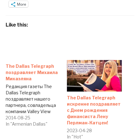
More
Like this:
The Dallas Telegraph
поздравляет Михаила
Микаэляна
Редакция газеты The
Dallas Telegraph
The Dallas Telegraph
поздравляет нашего
искренне поздравляет
партнера, совладельца
с Днем рождения
компании Valley View
финансиста Лену
Dental Михаила
2014-08-25
Перлман-Катцен!
Микаэляна с Днем
In "Armenian Dallas"
рождения! Уважаемый
2023-04-28
Михаил, искренне
In "Hot"