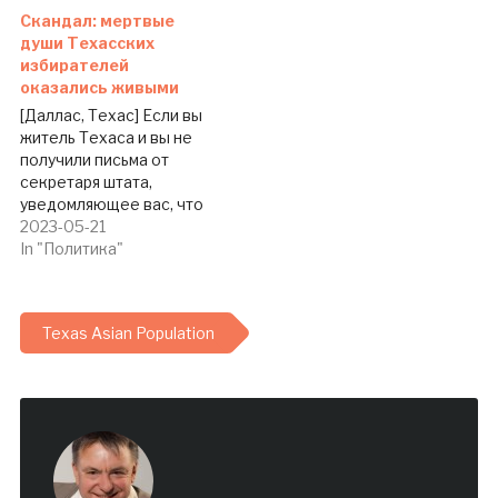
Скандал: мертвые
души Техасских
избирателей
оказались живыми
[Даллас, Техас] Если вы
житель Техаса и вы не
получили письма от
секретаря штата,
уведомляющее вас, что
вы — мертвый, значит, вы
2023-05-21
– счастливчик.. В Техасе
In "Политика"
разразился скандал со
«списком мертвых душ»
из числа избирателей, -
Texas Asian Population
сообщает Dallas
Telegraph. Чиновники
Техаса, отвечающие за
выборы, несколько раз
ошибочно принимали
активных избирателей…