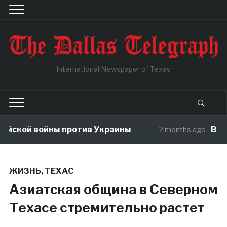
International Newspaper of Texas
кой войны против Украины
В чужой 
2 months ago
ЖИЗНЬ
,
ТЕХАС
Азиатская община в Северном
Техасе стремительно растет