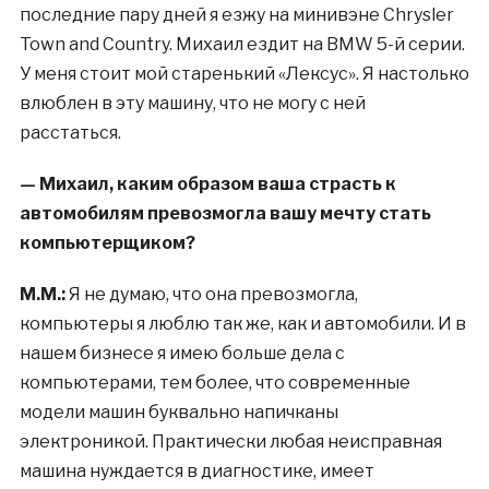
последние пару дней я езжу на минивэне Сhrysler
Town and Country. Михаил ездит на BMW 5-й серии.
У меня стоит мой старенький «Лексус». Я настолько
влюблен в эту машину, что не могу с ней
расстаться.
— Михаил, каким образом ваша страсть к
автомобилям превозмогла вашу мечту стать
компьютерщиком?
М.М.:
Я не думаю, что она превозмогла,
компьютеры я люблю так же, как и автомобили. И в
нашем бизнесе я имею больше дела с
компьютерами, тем более, что современные
модели машин буквально напичканы
электроникой. Практически любая неисправная
машина нуждается в диагностике, имеет