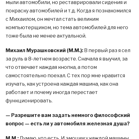
мыли автомобили, но реставрировали сидения и
покраску автомобилей и т.д. Когда я познакомился
с Михаилом, он мечтал стать великим
компьютерщиком, но тема автомобилей для него
тоже была не менее актуальной.
Михаил Мурашковский (М.М.):
В первый раз я сел
за руль в 8-летнем возрасте. Сначала я выучил, за
что отвечает каждая кнопка, а потом
самостоятельно поехал. С тех пор мне нравится
изучать, как устроена каждая машина, как она
работает и почему иногда перестает
функционировать.
— Разрешите вам задать немного философский
вопрос — есть ли у автомобиля железная душа?
М.М.:
Думаю, что есть. И эмоции у каждой машины