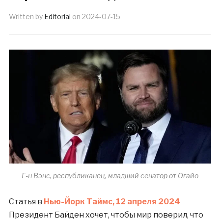
Written by
Editorial
on
2024-07-15
Г-н Вэнс, республиканец, младший сенатор от Огайо
Статья в
Нью-Йорк Таймс, 12 апреля 2024
Президент Байден хочет, чтобы мир поверил, что