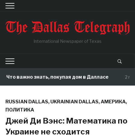
International Newspaper of Texas
Что важно знать, покупая дом в Далласе
2 month
RUSSIAN DALLAS
,
UKRAINIAN DALLAS
,
АМЕРИКА
,
ПОЛИТИКА
Джей Ди Вэнс: Математика по
Украине не сходится