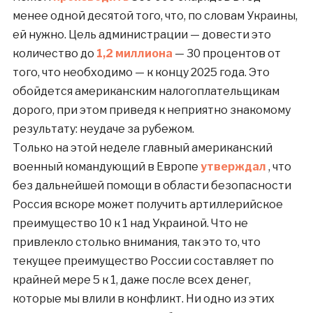
менее одной десятой того, что, по словам Украины,
ей нужно. Цель администрации — довести это
количество до
1,2 миллиона
— 30 процентов от
того, что необходимо — к концу 2025 года. Это
обойдется американским налогоплательщикам
дорого, при этом приведя к неприятно знакомому
результату: неудаче за рубежом.
Только на этой неделе главный американский
военный командующий в Европе
утверждал
, что
без дальнейшей помощи в области безопасности
Россия вскоре может получить артиллерийское
преимущество 10 к 1 над Украиной. Что не
привлекло столько внимания, так это то, что
текущее преимущество России составляет по
крайней мере 5 к 1, даже после всех денег,
которые мы влили в конфликт. Ни одно из этих