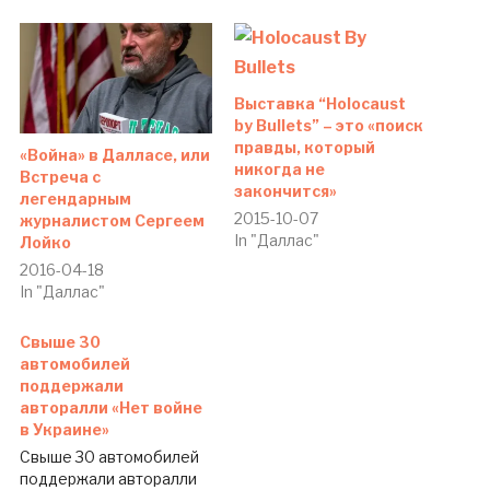
Выставка “Holocaust
by Bullets” – это «поиск
правды, который
«Война» в Далласе, или
никогда не
Встреча с
закончится»
легендарным
2015-10-07
журналистом Сергеем
In "Даллас"
Лойко
2016-04-18
In "Даллас"
Свыше 30
автомобилей
поддержали
авторалли «Нет войне
в Украине»
Свыше 30 автомобилей
поддержали авторалли