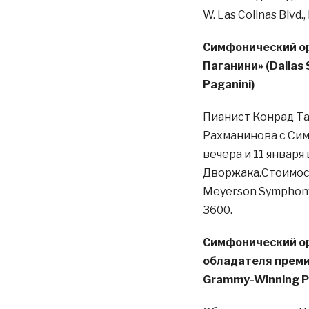
W. Las Colinas Blvd.,
Cимфонический ор
Паганини» (Dallas
Paganini)
Пианист Конрад Та
Рахманинова с Симф
вечера и 11 января
Дворжака.Стоимость
Meyerson Symphony Ce
3600.
Cимфонический ор
обладателя премии
Grammy-Winning P