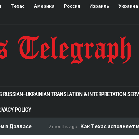
н
Техас
Америка
Россия
Израиль
Украина
S RUSSIAN–UKRAINIAN TRANSLATION & INTERPRETATION SERV
IVACY POLICY
 Далласе
Как Техас исполняет мечт
2 months ago