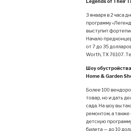
Legends of Their T
3 января в 2 часа
программу «Легенд
выступит фортепиа
Начало предконцер
от 7 до 35 долларов
Worth, TX 76107. Тел
Шоу обустройства 
Home & Garden Sh
Более 100 вендоро
товар, но и дать д
сада. На шоу вы та
ремонтом, а также
детскую программу 
билета — до 10 долл