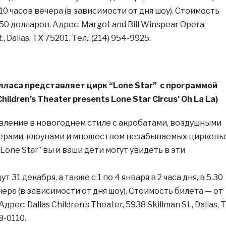
и 10 часов вечера (в зависимости от дня шоу). Стоимость
50 долларов. Адрес: Margot and Bill Winspear Opera
, Dallas, TX 75201. Тел.: (214) 954-9925.
лласа представляет цирк “Lone Star” с программой
Children’s Theater presents Lone Star Circus’ Oh La La)
ление в новогоднем стиле с акробатами, воздушными
лерами, клоунами и множеством незабываемых цирковы
Lone Star” вы и ваши дети могут увидеть в эти
 31 декабря, а также с 1 по 4 января в 2 часа дня, в 5.30
ечера (в зависимости от дня шоу). Стоимость билета — от
дрес: Dallas Children’s Theater, 5938 Skillman St., Dallas, 
78-0110.