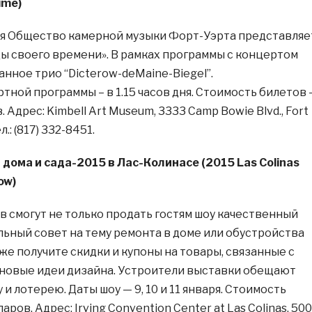
ime)
 дня Общество камерной музыки Форт-Уэрта представляе
ы своего времени». В рамках программы с концертом
нное трио “Dicterow-deMaine-Biegel”.
тной программы – в 1.15 часов дня. Стоимость билетов
. Адрес: Kimbell Art Museum, 3333 Camp Bowie Blvd., Fort
.: (817) 332-8451.
дома и сада-2015 в Лас-Колинасе (2015 Las Colinas
ow)
в смогут не только продать гостям шоу качественный
ельный совет на тему ремонта в доме или обустройства
кже получите скидки и купоны на товары, связанные с
 новые идеи дизайна. Устроители выставки обещают
и лотерею. Даты шоу — 9, 10 и 11 января. Стоимость
аров. Адрес: Irving Convention Center at Las Colinas, 500