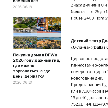
изменил все
2 часа дня или в 8 
2026-06-19
билета — от 25 до 1
House, 2403 Flora St.
Детский театр Да
«О-ла-ла»! (Dallas 
Покупка дома в DFW в
Цирковое представ
2026 году: важный гид,
гимнастами, жонг
где можно
торговаться, а где
номеров от цирка “
цены держатся
новогодние дни.
2026-06-19
Представления будут
или в 7.30 часов в
13 до 40 долларов. А
75231. Тел.: (214) 9