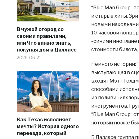
“Blue Man Group” 
и старые хиты. Зр
новыми находками в
В чужой огород со
10-часовой концерт
своими правилами,
«синими инопланет
или Что важно знать,
стоимости билета, 
покупая дом в Далласе
2026-06-21
Немного истории: 
выступающая в сце
входят Мэтт Голдм
способами исполн
из поливинилхлори
инструментов. Гру
“Blue Man Group” с
Как Техас исполняет
который позже был
мечты? История одного
переезда, который
В Далласе группа п