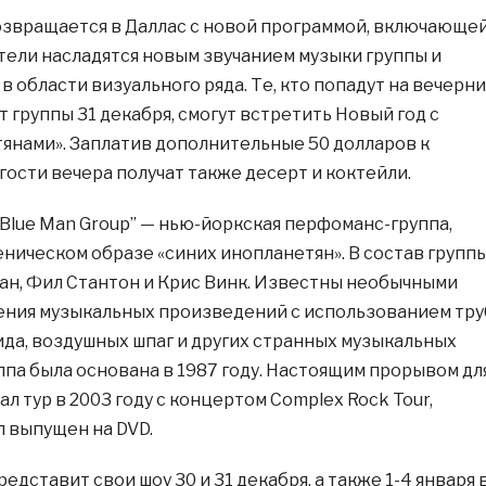
возвращается в Даллас с новой программой, включающе
ители насладятся новым звучанием музыки группы и
 области визуального ряда. Те, кто попадут на вечерн
 группы 31 декабря, смогут встретить Новый год с
янами». Заплатив дополнительные 50 долларов к
гости вечера получат также десерт и коктейли.
“Blue Man Group” — нью-йоркская перфоманс-группа,
ническом образе «синих инопланетян». В состав групп
ан, Фил Стантон и Крис Винк. Известны необычными
ения музыкальных произведений с использованием тру
да, воздушных шпаг и других странных музыкальных
ппа была основана в 1987 году. Настоящим прорывом дл
тал тур в 2003 году с концертом Complex Rock Tour,
 выпущен на DVD.
редставит свои шоу 30 и 31 декабря, а также 1-4 января 