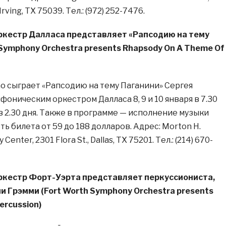
 Irving, TX 75039. Тел.: (972) 252-7476.
кестр Далласа представляет «Рапсодию на тему
 Symphony Orchestra presents Rhapsody On A Theme Of
о сыграет «Рапсодию на тему Паганини» Сергея
оническим оркестром Далласа 8, 9 и 10 января в 7.30
 в 2.30 дня. Также в программе — исполнение музыки
 билета от 59 до 188 долларов. Адрес: Morton H.
nter, 2301 Flora St., Dallas, TX 75201. Тел.: (214) 670-
кестр Форт-Уэрта представляет перкуссиониста,
 Грэмми (Fort Worth Symphony Orchestra presents
ercussion)