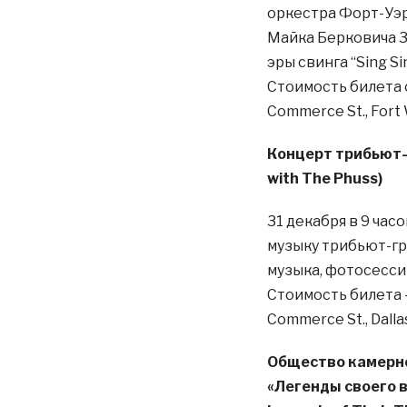
оркестра Форт-Уэр
Майка Берковича 31
эры свинга “Sing Si
Стоимость билета о
Commerce St., Fort W
Концерт трибьют-г
with The Phuss)
31 декабря в 9 ча
музыку трибьют-гр
музыка, фотосесси
Стоимость билета —
Commerce St., Dallas
Общество камерн
«Легенды своего в