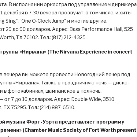
та. В исполнении оркестра под управлением дирижера
 декабря в 7.30 вечера прозвучат, в том числе, и хиты
ng Sing”, “One O-Clock Jump” и многие другие.
т 29 до 90 долларов. Адрес: Bass Performance Hall, 525
orth, TX 76102. Тел.: (817) 212-4325.
руппы «Нирвана» (The Nirvana Experience in concert
сов вечера вы можете провести Новогодний вечер под
уппы «Нирвана». Также в праздничную ночь — диско-
и в фотокабинках, шампанское в полночь.
 от 7 до 10 долларов. Адрес: Double Wide, 3510
, TX 75295. Тел.: (214) 887-6510.
ой музыки Форт-Уэрта представляет программу
ремени» (Chamber Music Society of Fort Worth present