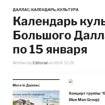
ДАЛЛАС
,
КАЛЕНДАРЬ
,
КУЛЬТУРА
Календарь кул
Большого Далла
по 15 января
Written by
Editorial
on
2014-12-29
More in Даллас:
Концерт группы “B
Blue Man Group)