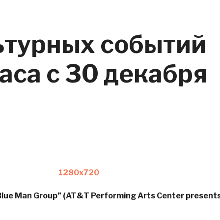
ьтурных событий
са c 30 декабря
lue Man Group” (AT&T Performing Arts Center present