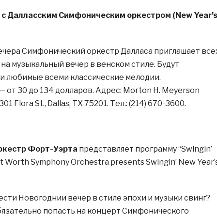
 с Далласским Симфоническим оркестром (New Year’
 вечера Симфонический оркестр Далласа приглашает все
на музыкальный вечер в венском стиле. Будут
и любимые всеми классические мелодии.
 от 30 до 134 долларов. Адрес: Morton H. Meyerson
1 Flora St., Dallas, TX 75201. Тел.: (214) 670-3600.
ркестр Форт-Уэрта
представляет программу “Swingin’
rt Worth Symphony Orchestra presents Swingin’ New Year’
ести Новогодний вечер в стиле эпохи и музыки свинг?
бязательно попасть на концерт Симфонического