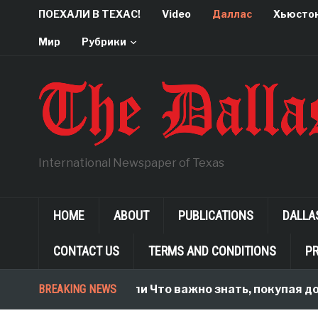
ПОЕХАЛИ В ТЕХАС!
Video
Даллас
Хьюсто
Мир
Рубрики
International Newspaper of Texas
HOME
ABOUT
PUBLICATIONS
DALLA
CONTACT US
TERMS AND CONDITIONS
PR
воими правилами, или Что важно знать, покупая дом в
BREAKING NEWS