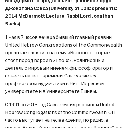
МакДермотта представляет раввина Лорда
Джонатана Сакса (University of Dallas presents:
2014 McDermott Lecture: Rabbi Lord Jonathan
Sacks)
1 мая в 7 часов вечера бывший главный раввин
United Hebrew Congregations of the Commonwealth
прочитает лекцию на тему: «Вызовы, которые
стоят перед верой в 21 веке». Религиозный
деятель с мировым именем, философ, оратор и
совесть нашего времени, Сакс является
профессором иудаистики в Нью-Йоркском
университете и в Университете Ешивы.
С 1991 по 2013 год Сакс служил раввином United
Hebrew Congregations of the Commonwealth. Он
часто выступает на телевидении, по радио, в
прессе Великобритании и всего мира. Раввин Сакс