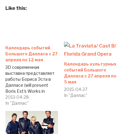
Like this:
Календарь событий
Большого Далласа c 27
апреля по 12 мая
Календарь культурных
3D современная
событий Большого
выставка представляет
Далласа c 27 апреля по
работы Бориса Эста в
5 мая
Далласе (will present
2015-04-27
Boris Est's Works in
In "Даллас"
Dallas) Студия Грэгори
2013-04-28
Троика представляет
In "Даллас"
выставку нашего
соотечественника из
Канады — художника,
куратора и
исследователя Бориса