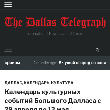
International Newspaper of Texas
краины
В чужой огород со своими пр
2 months ago
ДАЛЛАС
,
КАЛЕНДАРЬ
,
КУЛЬТУРА
Календарь культурных
событий Большого Далласа c
29 апреля по 13 мая