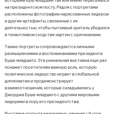
которыми Буш-младший так или иначе пересекался
на президентском посту. Рядом с портретами
расположены фотографии нарисованных лидеров
и другие артефакты, связанные с их
деятельностью, чтобы пытливый зритель убедился
в талантливом сходстве картин с оригиналами.
Также портреты сопровождаются личными
размышлениями и воспоминаниями президента
Буша-младшего. Эта уникальная выставка еще раз
покажет посетителям важную роль, которую
политическое лидерство играет в глобальной
дипломатии и продемонстрирует
взаимоотношения, которые складывались у
Джорджа Буша-младшего с другими мировыми
лидерами в пору его президентства.
Выставка открыта ежедневно, начиная с 9 утра.