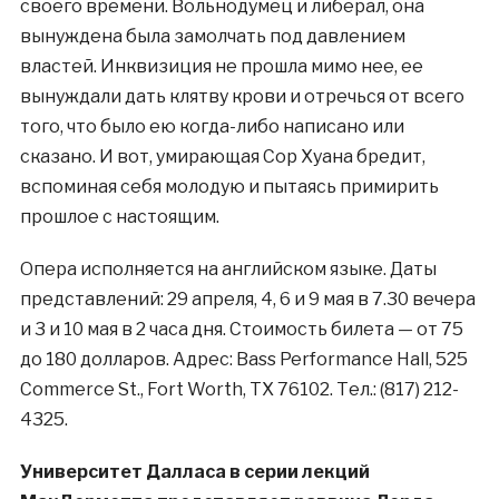
своего времени. Вольнодумец и либерал, она
вынуждена была замолчать под давлением
властей. Инквизиция не прошла мимо нее, ее
вынуждали дать клятву крови и отречься от всего
того, что было ею когда-либо написано или
сказано. И вот, умирающая Сор Хуана бредит,
вспоминая себя молодую и пытаясь примирить
прошлое с настоящим.
Опера исполняется на английском языке. Даты
представлений: 29 апреля, 4, 6 и 9 мая в 7.30 вечера
и 3 и 10 мая в 2 часа дня. Стоимость билета — от 75
до 180 долларов. Адрес: Bass Performance Hall, 525
Commerce St., Fort Worth, TX 76102. Тел.: (817) 212-
4325.
Университет Далласа в серии лекций