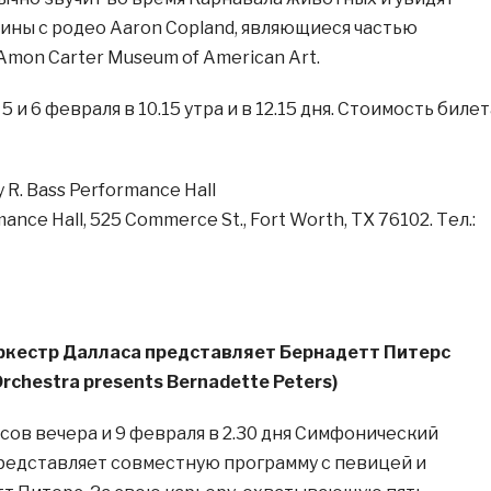
ины с родео Aaron Copland, являющиеся частью
Amon Carter Museum of American Art.
 и 6 февраля в 10.15 утра и в 12.15 дня. Стоимость билет
 R. Bass Performance Hall
ance Hall, 525 Commerce St., Fort Worth, TX 76102. Тел.:
кестр Далласа представляет Бернадетт Питерс
rchestra presents Bernadette Peters)
часов вечера и 9 февраля в 2.30 дня Симфонический
редставляет совместную программу с певицей и