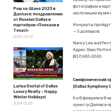
фотографии и карт
Рош ха-Шана 2025 в
экспозиции музея 
Далласе: поздравления
от Russian Dallas и
Концерты пройдут 5
партнёров «Поехали в
Техас!»
— 5 долларов.
2025-09-10
Nancy Lee and Perry
Адрес: Bass Perform
(817) 665-6500.
Симфонический ор
Larisa Dostal of Dallas
(Dallas Symphony O
Luxury Realty – Happy
Winter Holidays!
6 и 8 февраля в 8 
2024-12-20
оркестр Далласа п