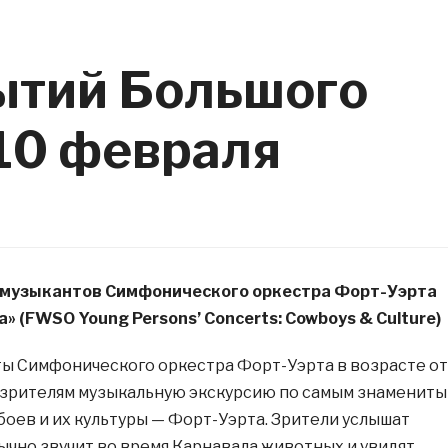
ытий Большого
 10 февраля
 музыкантов Симфонического оркестра Форт-Уэрта
а» (FWSO Young Persons’ Concerts: Cowboys & Culture)
ы Симфонического оркестра Форт-Уэрта в возрасте от
ят зрителям музыкальную экскурсию по самым знаменит
боев и их культуры — Форт-Уэрта. Зрители услышат
бычно звучит во время Карнавала животных и увидят