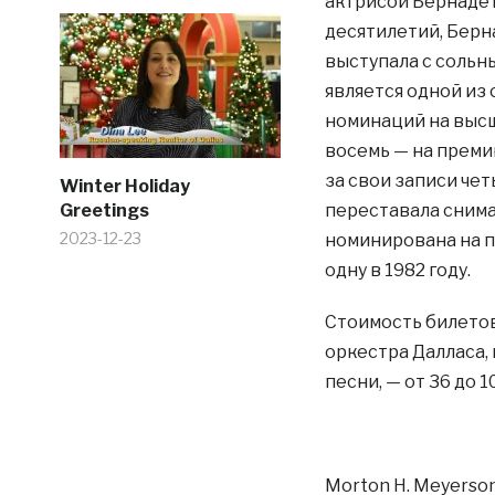
актрисой Бернадет
десятилетий, Берн
выступала с сольн
является одной из
номинаций на высш
восемь — на преми
за свои записи чет
Winter Holiday
Greetings
переставала снима
2023-12-23
номинирована на п
одну в 1982 году.
Стоимость билетов
оркестра Далласа,
песни, — от 36 до 1
Morton H. Meyerson