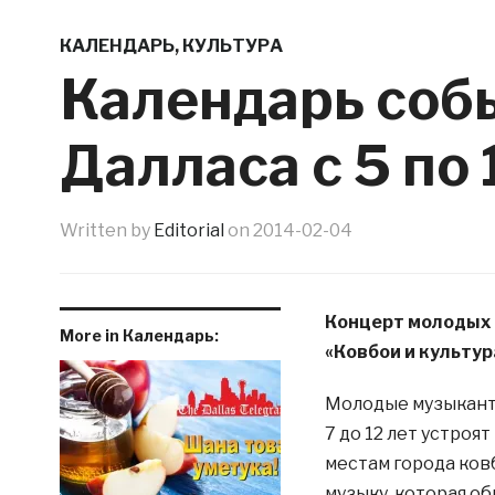
КАЛЕНДАРЬ
,
КУЛЬТУРА
Календарь соб
Далласа c 5 по
Written by
Editorial
on
2014-02-04
Концерт молодых
More in Календарь:
«Ковбои и культур
Молодые музыкант
7 до 12 лет устро
местам города ков
музыку, которая о