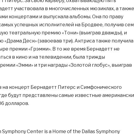
т Питерс. За свою карьеру, охватывающую пять
адетт участвовала в многочисленных мюзиклах, а такж
ыми концертами и выпускала альбомы. Она по праву
 самых успешных исполнителей на Бродвее, получив сем
ую театральную премию «Тони» (выиграв дважды), и
ю «Драма Деск» (завоевав три). Актриса также получила
ыре премии «Грэмми». В то же время Бернадетт не
ться в кино и на телевидении, была трижды
ремии «Эмми» и три награды «Золотой глобус», выиграв
 на концерт Бернадетт Питерс и Симфонического
 где будут представлены самые известные американск
06 долларов.
 Symphony Center is a Home of the Dallas Symphony