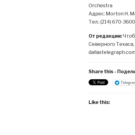
Orchestra
Адрес: Morton H. Me
Тел.: (214) 670-3600
От редакции:
Чтоб
Северного Техаса, 
dallastelegraph.co
Share this - Подели
Telegra
Like this: