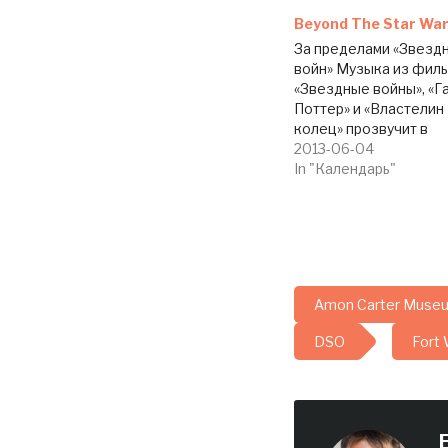
Beyond The Star Wa
За пределами «Звезд
войн» Музыка из фил
«Звездные войны», «Г
Поттер» и «Властелин
колец» прозвучит в
великолепном исполн
2013-06-04
Симфонического
In "Календарь"
оркестра Форт-Уэрта.
Невероятные мелоди
будут сопровождатьс
лазерным шоу. Празд
киномузыки и света б
проходить 21 июня с 8
Amon Carter Museu
до 10 часов вечера.
Стоимость билетов — 
DSO
Fort
долларов. Стоимость
парковки —…
E