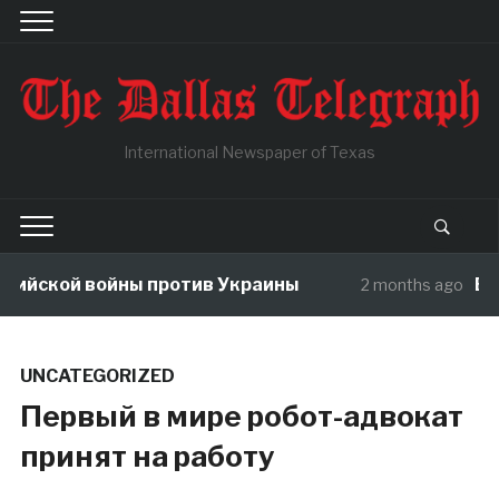
International Newspaper of Texas
ийской войны против Украины
В чу
2 months ago
UNCATEGORIZED
Первый в мире робот-адвокат
принят на работу