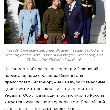
President Joe Biden welcomes Ukraine’s President Volodymyr
Zelenskyy at the White House in Washington, Wednesday, Dec.
21, 2022. (AP Photo/Andrew Harnik)
На совместной пресс-конференции Зеленский
поблагодарил за обещание Вашингтона
предоставить новое оружие Киеву, за совместные
действия в интересах защиты суверенитета
Украины. Обе страны едины во мнении, что Россия
является государством-террористом. “Российский
агрессор должен быть привлечен к