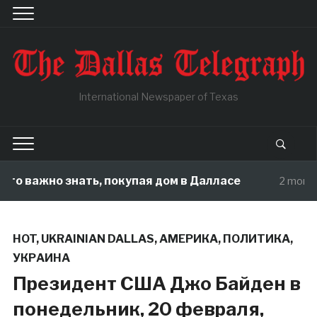
International Newspaper of Texas
ажно знать, покупая дом в Далласе
2 months ago
HOT
,
UKRAINIAN DALLAS
,
АМЕРИКА
,
ПОЛИТИКА
,
УКРАИНА
Президент США Джо Байден в
понедельник, 20 февраля,