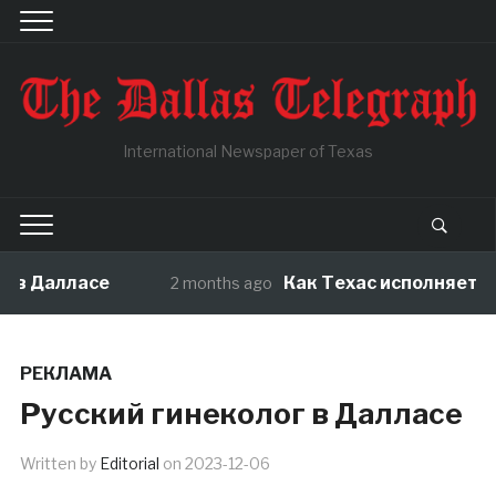
International Newspaper of Texas
 в Далласе
Как Техас исполняет ме
2 months ago
РЕКЛАМА
Русский гинеколог в Далласе
Written by
Editorial
on
2023-12-06