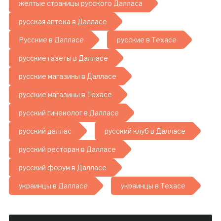
желтые страницы русского Далласа
русская аптека в Далласе
Русские в Далласе
русские в Техасе
русские газеты в Далласе
русские магазины в Далласе
русские магазины в Техасе
русский гинеколог в Далласе
русский даллас
русский клуб в Далласе
русский ресторан в Далласе
русский форум в Далласе
украинцы в Далласе
украинцы в Техасе