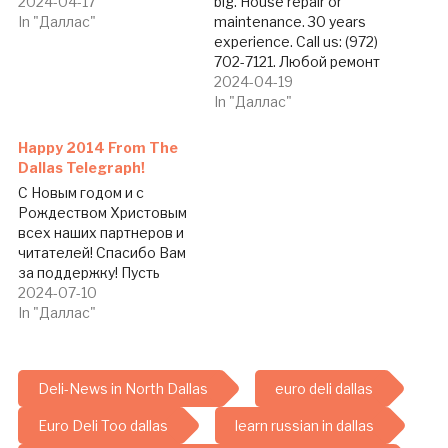
2024-04-17
big. House repair or
In "Даллас"
maintenance. 30 years
experience. Call us: (972)
702-7121. Любой ремонт
и обслуживание Вашего
2024-04-19
дома - от замены
In "Даллас"
лампочек до ремонта
крыши. 30 лет опыта
Happy 2014 From The
Звоните нам по тел.: (972)
Dallas Telegraph!
709-7121.
С Новым годом и с
Рождеством Христовым
всех наших партнеров и
читателей! Спасибо Вам
за поддержку! Пусть
2014 год станет для всех
2024-07-10
нас годом большого и
In "Даллас"
яркого успеха, а также
большого и настоящего
семейного счастья. Ваша
Deli-News in North Dallas
euro deli dallas
газета The Dallas
Telegraph Art by Art Miller
Euro Deli Too dallas
learn russian in dallas