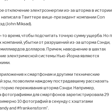
ое отключение электроэнергии из-за шторма в истории
– написал в Твиттере вице-президент компании Con
д (John Miksad).
-то время, чтобы подсчитать точную сумму ущерба. Но 
 компаний, убытки от разрушений из-за шторма Сэнди,
5 миллиардов долларов. Причем, наводнение в шахтах
ние электрической системы Нью-Йорка являются
кими.
приложения к смартфонам и другими технические
 эры, позволили каждому пострадавшему рассказать
сторию переживания шторма Сэнди. Например,
а фотографиями для смартфонов зарегистрировала 29
примерно 10 фотографий в секунду с хэштэгами
andy and #frankenstorm”.