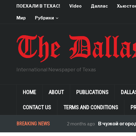
ПОЕХАЛИ В ТЕХАС!
Video
Даллас
Хьюсто
Мир
Рубрики
International Newspaper of Texas
HOME
ABOUT
PUBLICATIONS
DALLA
CONTACT US
TERMS AND CONDITIONS
PR
BREAKING NEWS
В чужой огород со
2 months ago