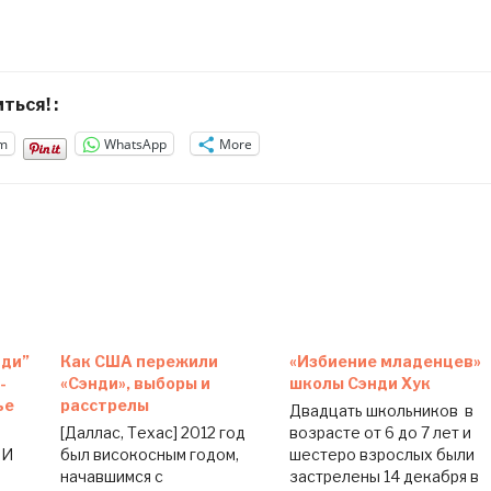
ться! :
m
WhatsApp
More
ди”
Как США пережили
«Избиение младенцев»
-
«Сэнди», выборы и
школы Сэнди Хук
ье
расстрелы
Двадцать школьников в
[Даллас, Техас] 2012 год
возрасте от 6 до 7 лет и
МИ
был високосным годом,
шестеро взрослых были
начавшимся с
застрелены 14 декабря в