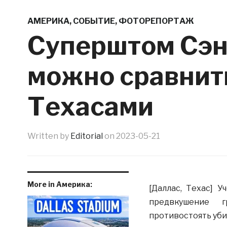
АМЕРИКА
,
СОБЫТИЕ
,
ФОТОРЕПОРТАЖ
Суперштом Сэн
можно сравнить
Техасами
Written by
Editorial
on
2023-05-21
More in Америка:
[Даллас, Техас] 
предвкушение г
противостоять убий