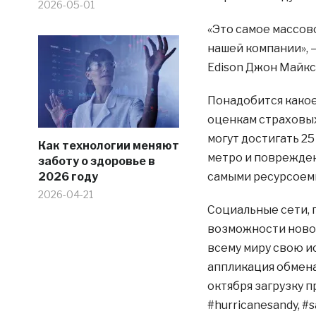
2026-05-01
«Это самое массов
нашей компании», 
Edison Джон Майксэ
Понадобится какое
оценкам страховых
могут достигать 2
Как технологии меняют
метро и поврежде
заботу о здоровье в
2026 году
самыми ресурсоем
2026-04-21
Социальные сети, 
возможности новой
всему миру свою и
аппликация обмен
октября загрузку 
#hurricanesandy, #s