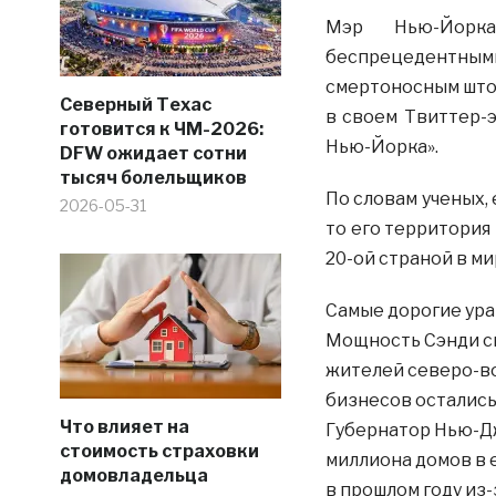
Мэр Нью-Йорка
беспрецедентными.
смертоносным штор
Северный Техас
в своем Твиттер-э
готовится к ЧМ-2026:
Нью-Йорка».
DFW ожидает сотни
тысяч болельщиков
По словам ученых,
2026-05-31
то его территория
20-ой страной в ми
Самые дорогие ур
Мощность Сэнди с
жителей северо-во
бизнесов остались 
Что влияет на
Губернатор Нью-Дже
стоимость страховки
миллиона домов в е
домовладельца
в прошлом году из-з