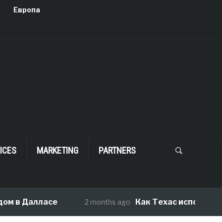
Европа
ICES
MARKETING
PARTNERS
 в Далласе
Как Техас исполняет ме
2 months ago