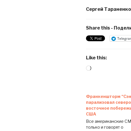
Сергей Тараненко
Share this - Подели
Telegra
Like this:
Loading…
Франкеншторм “Сэн
парализовал северо
восточное побереж
США
Все американские С
только и говорят о