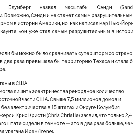
 Блумберг назвал масштабы Сэнди (Sandy
 Возможно, Сэнди и не станет самым разрушительным
мом в истории Америки, но, как написал мэр Нью-Йор
каунте, «он уже стал самым разрушительным в истор
 если бы можно было сравнивать супершторм со страно
 в два раза превышала бы территорию Техаса и стала 
ре.
аганы в США
могла лишить электричества рекордное количество
сточной части США. Свыше 7,5 миллионов домов и
без электричества в 15 штатах и Округе Колумбия.
рси Крис Кристи (Chris Christie) заявил, что только 2,4
го штате сидели в темноте — это в два раза больше, че
а урагана Ирен (Irene).