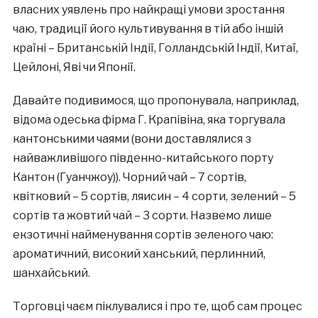
власних уявлень про найкращі умови зростання
чаю, традиції його культивування в тій або іншій
країні – Британській Індії, Голландській Індії, Китаї,
Цейлоні, Яві чи Японії.
Давайте подивимося, що пропонувала, наприклад,
відома одеська фірма Г. Крапівіна, яка торгувала
кантонськими чаями (вони доставлялися з
найважливішого південно-китайського порту
Кантон (Гуанчжоу)). Чорний чай – 7 сортів,
квітковий – 5 сортів, ляисин – 4 сорти, зелений – 5
сортів та жовтий чай – 3 сорти. Назвемо лише
екзотичні найменування сортів зеленого чаю:
ароматичний, високий ханський, перлинний,
шанхайський.
Торговці чаєм піклувалися і про те, щоб сам процес