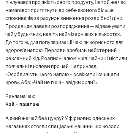
піклувався про якість свого продукту, і в той же час
намагався притягнути до себе якомога більше
споживачів за рахунок зниження роздрібної ціни.
Продавцям давали розпорядження — відважувати
чай у будь-яких, навіть наймізерніших кількостях.
До того ж, для популяризації чаю як корисного для
здоров’я напою, Перлови зробили майстерний
рекламний хід. Розписні алюмінієві чайниці містили
повчальні вислови про чай. Наприклад,
«Особливість цього напою – освіжати і очищати
кров». Або: «Чай не п’єш – звідки сили?».
Реклама чаю
Чай – поштою
А який же чай без цукру? У фірмових одеських
магазинах стояли спеціальні машини, що кололи