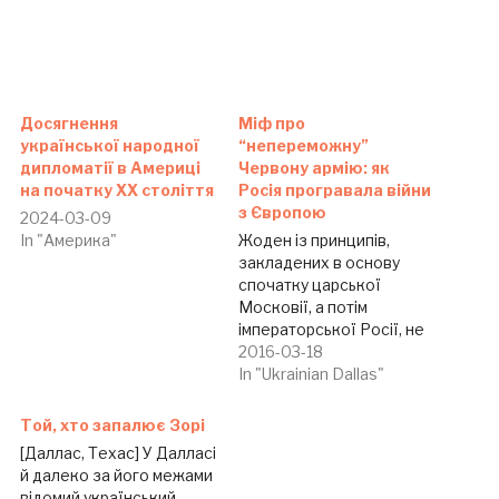
Досягнення
Міф про
української народної
“непереможну”
дипломатії в Америці
Червону армію: як
на початку ХХ століття
Росія програвала війни
з Європою
2024-03-09
In "Америка"
Жоден із принципів,
закладених в основу
спочатку царської
Московії, а потім
імператорської Росії, не
був змінений у Країні Рад.
2016-03-18
Просто в
In "Ukrainian Dallas"
більшовицькому форматі
ці принципи проявилися
Той, хто запалює Зорі
значно опукліше, ніж у
[Даллас, Техас] У Далласі
царському, коли
й далеко за його межами
німецькокровні
відомий український