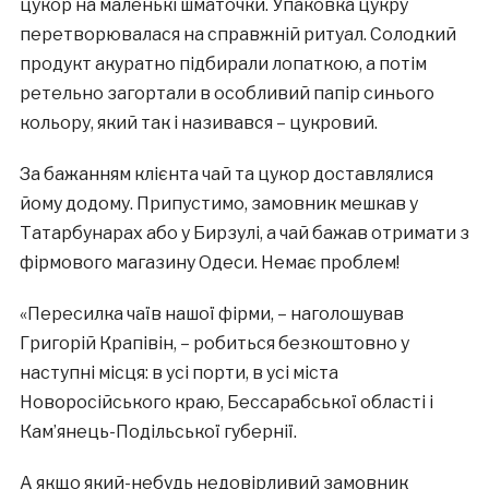
цукор на маленькі шматочки. Упаковка цукру
перетворювалася на справжній ритуал. Солодкий
продукт акуратно підбирали лопаткою, а потім
ретельно загортали в особливий папір синього
кольору, який так і називався – цукровий.
За бажанням клієнта чай та цукор доставлялися
йому додому. Припустимо, замовник мешкав у
Татарбунарах або у Бирзулі, а чай бажав отримати з
фірмового магазину Одеси. Немає проблем!
«Пересилка чаїв нашої фірми, – наголошував
Григорій Крапівін, – робиться безкоштовно у
наступні місця: в усі порти, в усі міста
Новоросійського краю, Бессарабської області і
Кам’янець-Подільської губернії.
А якщо який-небудь недовірливий замовник