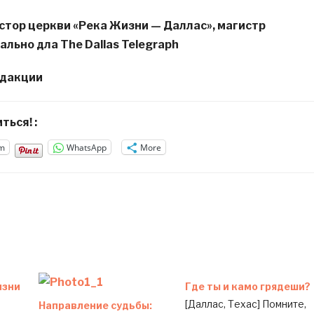
стор церкви «Река Жизни — Даллас», магистр
ально дла The Dallas Telegraph
едакции
ться! :
m
WhatsApp
More
изни
Где ты и камо грядеши?
[Даллас, Техас] Помните,
Направление судьбы: