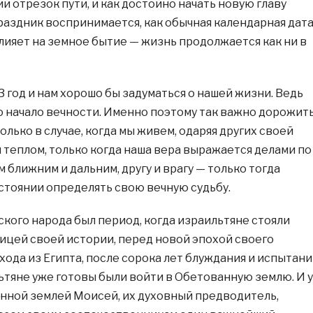
 отрезок пути, и как достойно начать новую главу
раздник воспринимается, как обычная календарная дата
влияет на земное бытие — жизнь продолжается как ни в
 год и нам хорошо бы задуматься о нашей жизни. Ведь
о начало вечности. Именно поэтому так важно дорожит
олько в случае, когда мы живем, одаряя других своей
 теплом, только когда наша вера выражается делами по
ближним и дальним, другу и врагу — только тогда
остоянии определять свою вечную судьбу.
ского народа был период, когда израильтяне стояли
ицей своей истории, перед новой эпохой своего
хода из Египта, после сорока лет блуждания и испытан
льтяне уже готовы были войти в Обетованную землю. И у
нной землей Моисей, их духовный предводитель,