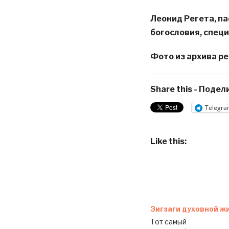
Леонид Регета, па
богословия, специ
Фото из архива р
Share this - Подели
Telegra
Like this:
Зигзаги духовной ж
Тот самый