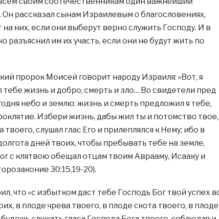
 всем своим соотечественникам один важнейший
 Он рассказал сынам Израилевым о благословениях,
на них, если они выберут верно служить Господу. И в
ко разъяснил им их участь, если они не будут жить по
кий пророк Моисей говорит народу Израиля: «Вот, я
 тебе жизнь и добро, смерть и зло… Во свидетели пред
одня небо и землю: жизнь и смерть предложил я тебе,
роклятие. Избери жизнь, дабы жил ты и потомство твое,
 твоего, слушал глас Его и прилеплялся к Нему; ибо в
долгота дней твоих, чтобы пребывать тебе на земле,
ог с клятвою обещал отцам твоим Аврааму, Исааку и
торозаконие 30:15,19-20).
л, что «с избытком даст тебе Господь Бог твой успех в
оих, в плоде чрева твоего, в плоде скота твоего, в плоде
будешь слушать гласа Господа Бога твоего, соблюдая и