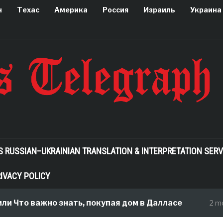
н
Техас
Америка
Россия
Израиль
Украина
S RUSSIAN–UKRAINIAN TRANSLATION & INTERPRETATION SERV
IVACY POLICY
Что важно знать, покупая дом в Далласе
2 month