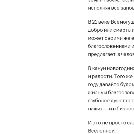
исполняя все запов
В 21 веке Всемогущ
добро или смерть и
может своими же 
благословениями и
предлагает, а чело
В канун новогодних
и радости. Того же
году давайте будем
жизнь и благослов
глубокое душевное
наших — и в бизнесе
И это не просто с
Вселенной.