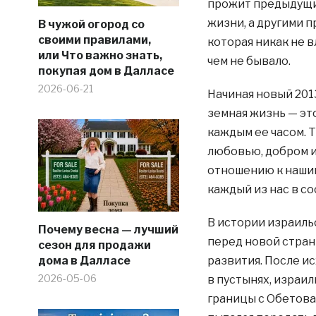
прожит предыдущий
жизни, а другими п
В чужой огород со
своими правилами,
которая никак не 
или Что важно знать,
чем не бывало.
покупая дом в Далласе
2026-06-21
Начиная новый 2013
земная жизнь — эт
каждым ее часом. Т
любовью, добром и
отношению к нашим 
каждый из нас в с
В истории израиль
Почему весна — лучший
перед новой стран
сезон для продажи
дома в Далласе
развития. После ис
2026-05-06
в пустынях, израи
границы с Обетова