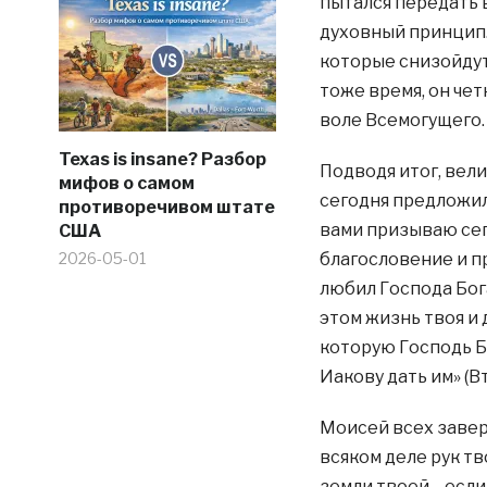
пытался передать
духовный принцип.
которые снизойдут 
тоже время, он чет
воле Всемогущего.
Texas is insane? Разбор
Подводя итог, вели
мифов о самом
сегодня предложил
противоречивом штате
вами призываю сег
США
2026-05-01
благословение и п
любил Господа Бога
этом жизнь твоя и 
которую Господь Б
Иакову дать им» (В
Моисей всех завери
всяком деле рук тв
земли твоей… если 