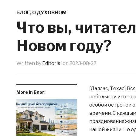
БЛОГ
,
О ДУХОВНОМ
Что вы, читател
Новом году?
Written by
Editorial
on
2023-08-22
[Даллас, Техас] Вс
More in Блог:
небольшой итог в ж
особой остротой о
времени. С каждым
празднования жиз
нашей жизни. Но од