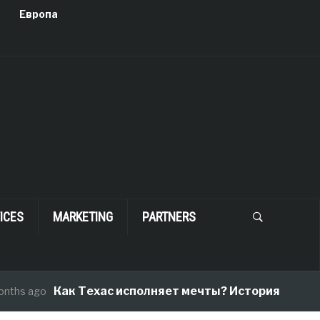
Европа
ICES
MARKETING
PARTNERS
Как Техас исполняет мечты? История одного пе
s ago