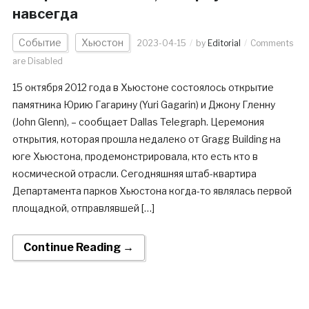
навсегда
Событие
Хьюстон
2023-04-15
by
Editorial
Comments
are Disabled
15 октября 2012 года в Хьюстоне состоялось открытие
памятника Юрию Гагарину (Yuri Gagarin) и Джону Гленну
(John Glenn), – сообщает Dallas Telegraph. Церемония
открытия, которая прошла недалеко от Gragg Building на
юге Хьюстона, продемонстрировала, кто есть кто в
космической отрасли. Сегодняшняя штаб-квартира
Департамента парков Хьюстона когда-то являлась первой
площадкой, отправлявшей […]
Continue Reading →