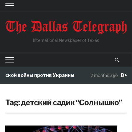
International Newspaper of Texas
кой войны против Украины
В чужой 
2 months ago
Tag:
детский садик “Солнышко”