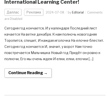
International Learning Center!
Даллас
Реклама
2024-07-08
by
Editorial
Comments
are Disabled
Сегодня год кончается, И у календаря Последний лист
качается На ветке декабря. К нам полночь новогодняя
Торопится, спешит, И каждая иголочка На елочке блестит.
Сегодня год кончается И, значит, у ворот Нам точно
повстречается Мальчишка Новый год Придёт он ровно к
полночи, Его мы очень ждем И елки, елки, елочки […]
Continue Reading →