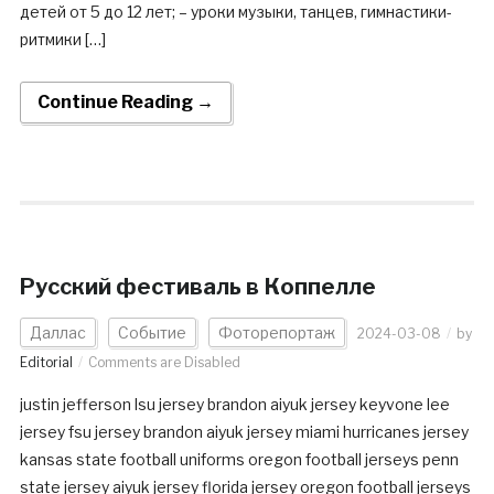
детей от 5 до 12 лет; – уроки музыки, танцев, гимнастики-
ритмики […]
Continue Reading →
Русский фестиваль в Коппелле
Даллас
Событие
Фоторепортаж
2024-03-08
by
Editorial
Comments are Disabled
justin jefferson lsu jersey brandon aiyuk jersey keyvone lee
jersey fsu jersey brandon aiyuk jersey miami hurricanes jersey
kansas state football uniforms oregon football jerseys penn
state jersey aiyuk jersey florida jersey oregon football jerseys