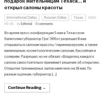
подарок жительницам Техаса… и
открыл салоны красоты
International Dallas
Russian Dallas
Техас
2020-
05-05
by
Editorial
0 comments
Во время пресс-конференции 5 мая в Техасском
Капитолии губернатор Грэг Эббот разрешил 8 мая
открываться салонам красоты / парикмахерским, а также
маникюрным, косметологическим салонам, бассейнам и
соляриям. Разрешил, но не обязал: «Владелец каждого
салона самостоятельно принимает решение об открытии».
Открытие тренажерных залов намечено на 18 мая. По
разным оценкам, губернатор […]
Continue Reading →