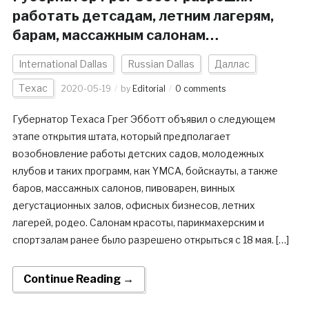
работать детсадам, летним лагерям,
барам, массажным салонам…
International Dallas
Russian Dallas
Даллас
Техас
2020-05-19
by
Editorial
0 comments
Губернатор Техаса Грег Эбботт объявил о следующем
этапе открытия штата, который предполагает
возобновление работы детских садов, молодежных
клубов и таких программ, как YMCA, бойскауты, а также
баров, массажных салонов, пивоварен, винных
дегустационных залов, офисных бизнесов, летних
лагерей, родео. Салонам красоты, парикмахерским и
спортзалам ранее было разрешено открыться с 18 мая. […]
Continue Reading →