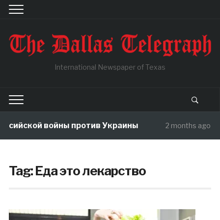
International Newspaper of Texas
ссийской войны против Украины
В
2 months ago
Tag:
Еда это лекарство