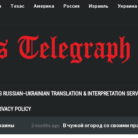
н
Техас
Америка
Россия
Израиль
Украина
S RUSSIAN–UKRAINIAN TRANSLATION & INTERPRETATION SERV
IVACY POLICY
аины
В чужой огород со своими пра
2 months ago