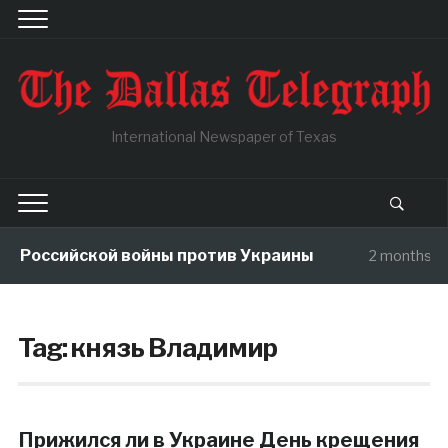
International Newspaper of Texas
ы Российской войны против Украины
2 months a
Tag:
князь Владимир
Прижился ли в Украине День крещения