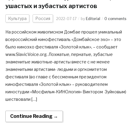
ушастых и зубастых артистов
Культура
Россия
2022-07-17
by
Editorial
0 comments
На российском живописном Домбае прошел уникальный
всероссийский кинофестиваль «Домбайское эхо» – это
было киноэхо фестиваля «Золотой клык», – сообщает
www.SlavicVoice.org. Лохматые, пернатые, зубастые
знаменитые животные-артисты вместе с не менее
знаменитыми артистами- людьми и оргкомитетом
фестиваля (во главе с бессменным президентом
кинофестиваля «Золотой клык» – руководителем
киностудии «Мосфильм-КИНОлогия» Виктором Зуйковым)
шествовали […]
Continue Reading →