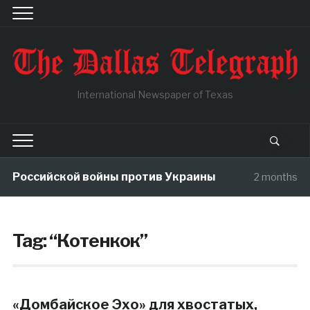
International Newspaper of Texas
ы Российской войны против Украины
2 months ag
Tag:
“Котенкок”
«Домбайское Эхо» для хвостатых,