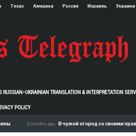
н
Техас
Америка
Россия
Израиль
Украина
S RUSSIAN–UKRAINIAN TRANSLATION & INTERPRETATION SERV
IVACY POLICY
ины
В чужой огород со своими прави
2 months ago