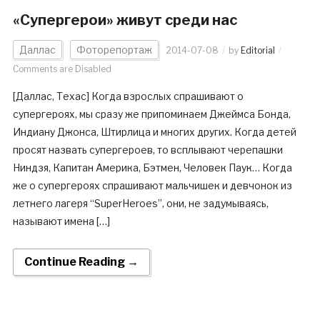
«Супергерои» живут среди нас
Даллас
Фоторепортаж
2014-07-08
by
Editorial
Comments are Disabled
[Даллас, Техас] Когда взрослых спрашивают о
супергероях, мы сразу же припоминаем Джеймса Бонда,
Индиану Джонса, Штирлица и многих других. Когда детей
просят назвать супергероев, то всплывают черепашки
Ниндзя, Капитан Америка, Бэтмен, Человек Паук… Когда
же о супергероях спрашивают мальчишек и девчонок из
летнего лагеря “SuperHeroes”, они, не задумываясь,
называют имена […]
Continue Reading →