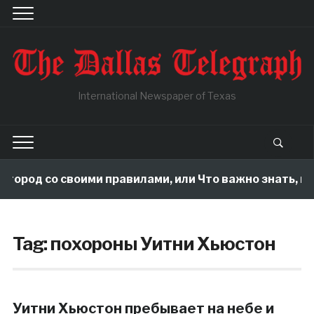
International Newspaper of Texas
огород со своими правилами, или Что важно знать, п
Tag:
похороны Уитни Хьюстон
Уитни Хьюстон пребывает на небе и