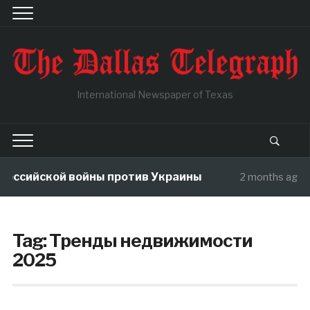
International Newspaper of Texas
йской войны против Украины
В чу
2 months ago
Tag:
Тренды недвижимости
2025