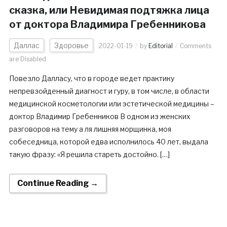
сказка, или Невидимая подтяжка лица
от доктора Владимира Гребенникова
Даллас
Здоровье
2022-01-19
by
Editorial
Comments
are Disabled
Повезло Далласу, что в городе ведет практику
непревзойденный диагност и гуру, в том числе, в области
медицинской косметологии или эстетической медицины –
доктор Владимир Гребенников В одном из женских
разговоров на тему а ля лишняя морщинка, моя
собеседница, которой едва исполнилось 40 лет, выдала
такую фразу: «Я решила стареть достойно. […]
Continue Reading →