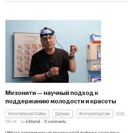
Мезонити — научный подход к
поддержанию молодости и красоты
International Dallas
Даллас
Фоторепортаж
2021-
08-24
by
Editorial
0 comments
Ulthera-терапия или ультразвуковой лифтинг кожи лица,