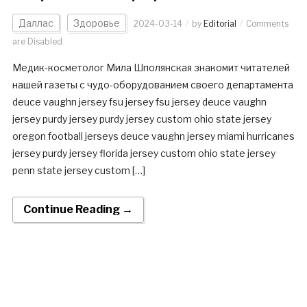
Даллас
Здоровье
2024-03-14
by
Editorial
Comments
are Disabled
Медик-косметолог Мила Шполянская знакомит читателей
нашей газеты с чудо-оборудованием своего департамента
deuce vaughn jersey fsu jersey fsu jersey deuce vaughn
jersey purdy jersey purdy jersey custom ohio state jersey
oregon football jerseys deuce vaughn jersey miami hurricanes
jersey purdy jersey florida jersey custom ohio state jersey
penn state jersey custom […]
Continue Reading →