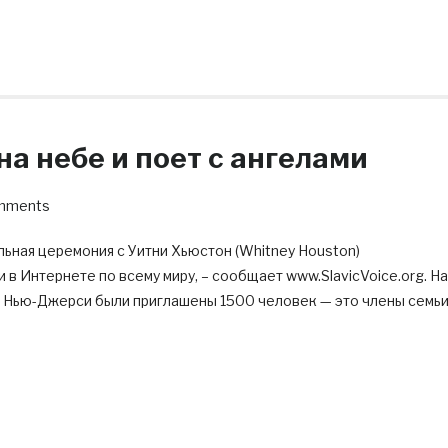
а небе и поет с ангелами
mments
льная церемония с Уитни Хьюстон (Whitney Houston)
 в Интернете по всему миру, – сообщает www.SlavicVoice.org. На
е Нью-Джерси были приглашены 1500 человек — это члены семьи