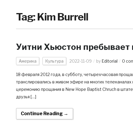
Tag:
Kim Burrell
Уитни Хьюстон пребывает н
Америка
Культура
2022-11-09
by
Editorial
0 co
18 февраля 2012 года, в субботу, четырехчасовая проща
транслировались в живом эфире на многих телеканалах и
церемонию прощания в New Hope Baptist Chruch в штат
друзья […]
Continue Reading →