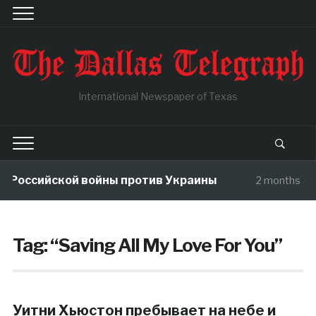
International Newspaper of Texas
 Российской войны против Украины
2 months ag
Tag:
“Saving All My Love For You”
Уитни Хьюстон пребывает на небе и