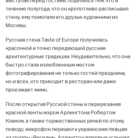
выступая перед гостями, поделился тем, что в
течение полугода, что он кропотливо расписывал
стену, ему помогали его друзья-художники из
Москвы.
Русская стена Taste of Europe получилась
красочной и точно передающей русские
архитектурные традиции. Неудивительно, что она
быстро стала излюбленным местом
фотографирования не только гостей праздника,
но и всех, кто приходит в ресторан или даже
проезжает мимо.
После открытия Русской стены и перерезания
красной ленты мэром Арлингтона Робертом
Клаком, а также торжественных речей по этому
поводу, микрофон перешел к украинским певцам
из группы «Веселка». Арлингтон впервые услышал