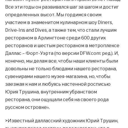
Все эти годы он развивался шаг за шагом и достиг
определенных высот. Мы гордимся своим
участием в знаменитом кулинарном шоу Diners,
Drive-Ins and Dives, а также тем, что стали лучшим
рестораном в Арлингтоне среди 600 других
ресторанов и шестым рестораном в метроплексе
Даллас – Форт-Уэрта (по версии DFW.com: ред.). И,
конечно, мы делам все, чтобы наши клиенты были
довольны не только блюдами нашего ресторана,
сувенирами нашего музея-магазина, но, чтобы
заезжая к нам и любуясь настенной росписью
Юрия Трушина, внутренним убранством
ресторана, они ощущали себя на своего рода
русском островке».
>Известный далласский художник Юрий Трушин,