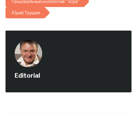
танцевальный коллектив "Зоря"
Юрий Трушин
Editorial