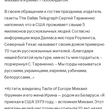
Михаил и Ирина», – пообещал он.
В своем обращении к гостям праздника, издатель
газеты The Dallas Telegraph Сергей Тараненко
напомнил, что в США проживает свыше 5
миллионов русскоязычных людей. Согласно
информации мэра Далласа мистера Роулингса,
Северный Техас называют своим домом примерно
70 тысяч русскоязычных жителей. «Благодаря
нашей богатой культуре, нам есть чем гордиться, –
подчеркнул С. Тараненко. – Мы горды называться
русскими, украинцами, евреями, узбеками,
белоруссами…»
>Кстати, владелец Taste of Europe Михаил
Фрумкин и его жена Ирина — родом из Беларуси. «Я
приехал в США 1979 году, – вспомнил Михаил. Этот
магазин-музей-ресторан мы открыли 10 лет назад.