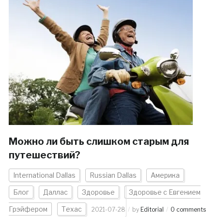
Можно ли быть слишком старым для
путешествий?
International Dallas
Russian Dallas
Америка
Блог
Даллас
Здоровье
Здоровье с Евгением
Грэйфером
Техас
2021-07-28
by
Editorial
0 comments