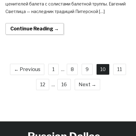
ценителей балета с солистами балетной труппы. Евгений
Светлица — наследник традиций Питерской […]
Continue Reading →
← Previous
1
…
8
9
10
11
12
…
16
Next →