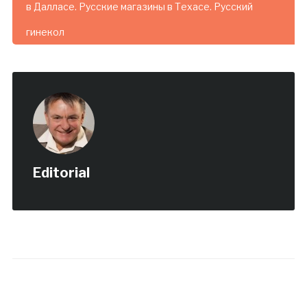
в Далласе. Русские магазины в Техасе. Русский
гинекол
Editorial