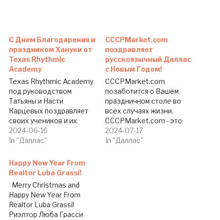
C Днем Благодарения и
CCCPMarket.com
праздником Хануки от
поздравляет
Texas Rhythmic
русскоязычный Даллас
Academy
с Новым Годом!
Texas Rhythmic Academy
CCCPMarket.com
под руководством
позаботится о Вашем
Татьяны и Насти
праздничном столе во
Карцевых поздравляет
всех случаях жизни.
своих учеников и их
CCCPMarket.com - это
родителей, а также
2024-06-16
продукты со всего света
2024-07-17
читателей газеты The
In "Даллас"
на одном сайте. В
In "Даллас"
Dallas Telegraph с Днем
CCCPMarket.com вы
Благодарения и
сможете приобрести
Happy New Year From
праздником Хануки! Мы
товары из России,
Realtor Luba Grassi!
желаем, чтобы символы
Армении, Украины,
Merry Christmas and
этих двух светлых
Молдовы, Грузии,
Happy New Year From
праздников - красота,
Азербайджана и других
Realtor Luba Grassi!
гармония и
стран СНГ, а также
Риэлтор Люба Грасси
благодарность - стали
товары со всех концов