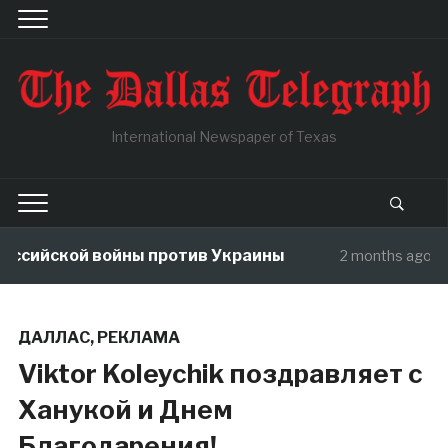
International Newspaper of Texas
ссийской войны против Украины
В
2 months ago
ДАЛЛАС
,
РЕКЛАМА
Viktor Koleychik поздравляет c
Ханукой и Днем
Благодарения!