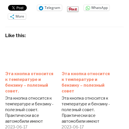
Telegram
WhatsApp
More
Like this:
Эта кнопка относится
Эта кнопка относится
к температуре и
к температуре и
бензину – полезный
бензину – полезный
совет.
совет
Эта кнопка относится к
Эта кнопка относится к
температуре и бензину -
температуре и бензину -
полезный совет.
полезный совет.
Практически все
Практически все
автомобили имеют
автомобили имеют
кнопку рециркуляции с
2023-06-17
кнопку рециркуляции с
2023-06-17