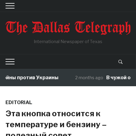
International Newspaper of Texas
ны против Украины
В чужой огород 
2 months ago
EDITORIAL
Эта кнопка относится к
температуре и бензину –
полезный совет