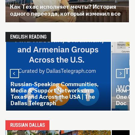
Как Техас исполняет мечты? История
одного переезда, который изменил все
ENGLISH READING
Russian-Speaking Communities,
Media & Support Networks in
How to 
Texas and Across the USA | The
One Col
Dallas Telegraph
Doc
RUSSIAN DALLAS