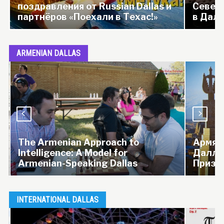
поздравления от Russian Dallas и
Северно
партнёров «Поехали в Техас!»
в Далла
ARMENIAN DALLAS
The Armenian Approach to
Армянс
Intelligence: A Model for
Даллас
Armenian-Speaking Dallas
Призн
INTERNATIONAL DALLAS