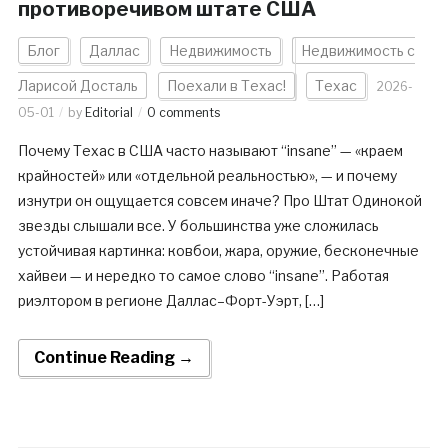
противоречивом штате США
Блог
Даллас
Недвижимость
Недвижимость с
Ларисой Досталь
Поехали в Техас!
Техас
2026-
05-01
by
Editorial
0 comments
Почему Техас в США часто называют “insane” — «краем
крайностей» или «отдельной реальностью», — и почему
изнутри он ощущается совсем иначе? Про Штат Одинокой
звезды слышали все. У большинства уже сложилась
устойчивая картинка: ковбои, жара, оружие, бесконечные
хайвеи — и нередко то самое слово “insane”. Работая
риэлтором в регионе Даллас–Форт-Уэрт, […]
Continue Reading →