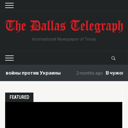
International Newspaper of Texas
тив Украины
В чужой огород со сво
2 months ago
FEATURED