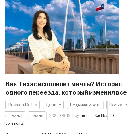
Как Техас исполняет мечты? История
одного переезда, который изменил все
Russian Dallas
Даллас
Недвижимость
Поехали
в Техас!
Техас
2026-06-19
by
Ludmila Kachkar
0
comments