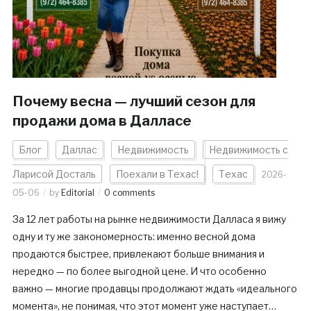
Почему весна — лучший сезон для
продажи дома в Далласе
Блог
Даллас
Недвижимость
Недвижимость с
Ларисой Досталь
Поехали в Техас!
Техас
2026-
05-06
by
Editorial
0 comments
За 12 лет работы на рынке недвижимости Далласа я вижу
одну и ту же закономерность: именно весной дома
продаются быстрее, привлекают больше внимания и
нередко — по более выгодной цене. И что особенно
важно — многие продавцы продолжают ждать «идеального
момента», не понимая, что этот момент уже наступает…