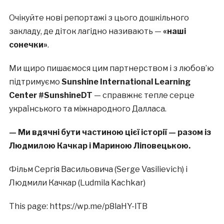
Очікуйте нові репортажі з цього дошкільного
закладу, де діток лагідно називають —
«наші
сонечки»
.
Ми щиро пишаємося цим партнерством і з любов’ю
підтримуємо
Sunshine International Learning
Center #SunshineDT
— справжнє тепле серце
українського та міжнародного Далласа.
— Ми вдячні бути частиною цієї історії — разом із
Людмилою Качкар і Мариною Ліповецькою.
Фільм Сергія Васильовича (Serge Vasilievich) і
Людмили Качкар (Ludmila Kachkar)
This page: https://wp.me/p8laHY-lTB