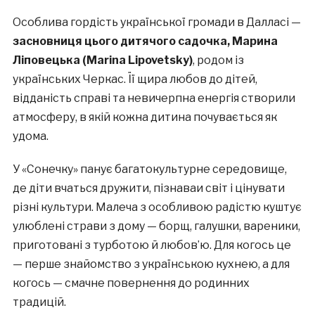
Особлива гордість української громади в Далласі —
засновниця цього дитячого садочка, Марина
Ліповецька (Marina Lipovetsky)
, родом із
українських Черкас. Її щира любов до дітей,
відданість справі та невичерпна енергія створили
атмосферу, в якій кожна дитина почувається як
удома.
У «Сонечку» панує багатокультурне середовище,
де діти вчаться дружити, пізнаваи світ і цінувати
різні культури. Малеча з особливою радістю куштує
улюблені страви з дому — борщ, галушки, вареники,
приготовані з турботою й любов’ю. Для когось це
— перше знайомство з українською кухнею, а для
когось — смачне повернення до родинних
традицій.