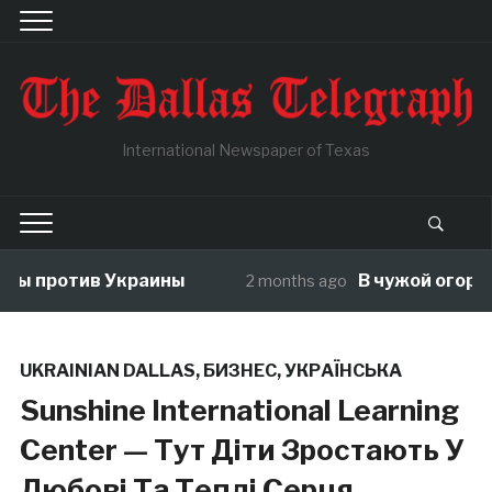
International Newspaper of Texas
ны против Украины
В чужой огород 
2 months ago
UKRAINIAN DALLAS
,
БИЗНЕС
,
УКРАЇНСЬКА
Sunshine International Learning
Center — Тут Діти Зростають У
Любові Та Теплі Серця