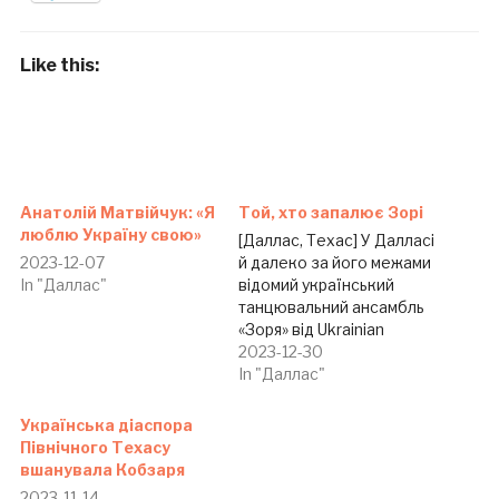
Like this:
Анатолій Матвійчук: «Я
Той, хто запалює Зорі
люблю Україну свою»
[Даллас, Техас] У Далласі
2023-12-07
й далеко за його межами
In "Даллас"
відомий український
танцювальний ансамбль
«Зоря» від Ukrainian
American Society Of
2023-12-30
Texas (UAST). Це
In "Даллас"
високопрофесійний
колектив, який
Українська діаспора
представляє українські
Північного Техасу
танцювальні традиції на
вшанувала Кобзаря
багатьох сценах нашого
2023-11-14