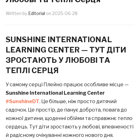
Written by
Editorial
on
2025-06-28
SUNSHINE INTERNATIONAL
LEARNING CENTER — ТУТ ДІТИ
ЗРОСТАЮТЬ У ЛЮБОВІ ТА
ТЕПЛІ СЕРЦЯ
У самому серці Плейно працює особливе місце —
Sunshine International Learning Center
#SunshineDT
. Це більше, ніж просто дитячий
садочок. Це простір, де панує доброта, повага до
кожної дитини, щоденні обійми та справжнє тепло
сердець. Тут діти зростають у любові, впевненості
й радісному очікуванні кожного нового дня.