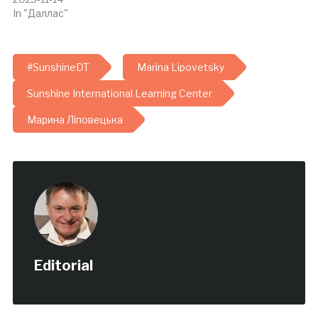
міста і штату. Біля витоків
In "Даллас"
«Зорі» стояв парафіянин
церкви Св. Софії в
Колоні Алекс Безний.
Виявилося, Алекс, або…
#SunshineDT
Marina Lipovetsky
Sunshine International Learning Center
Марина Ліповецька
Editorial