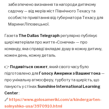
забезпечено визнання та нагороди дитячому
садочку — від мерів міст Північного Техасу та
особисте привітання від губернатора Техасу для
Марини Ліповецької.
Газета
The Dallas Telegraph
регулярно публікує
щирі матеріали про життя «Сонечка» — про
команду, яка справді вкладає душу в кожну дитину,
кожен день, кожну деталь.
👉
Подивіться сюжет
, який свого часу було
підготовлено для
Голосу Америки з Вашингтона
—
про унікальну атмосферу, турботу та щирість, що
панують у стінах
Sunshine International Learning
Center
:
🔗
https://www.golosameriki.com/a/kindergarten-
solnyshko-usa/3970910.html