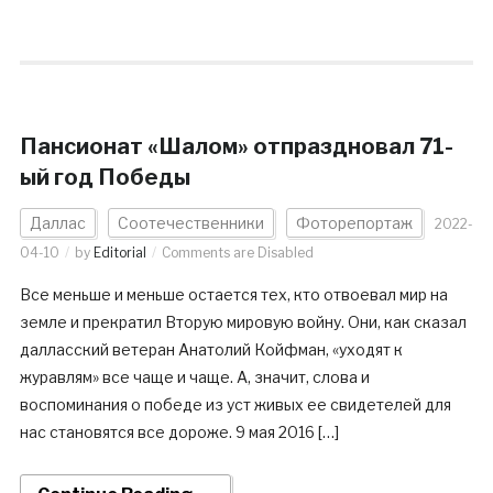
Пансионат «Шалом» отпраздновал 71-
ый год Победы
Даллас
Соотечественники
Фоторепортаж
2022-
04-10
by
Editorial
Comments are Disabled
Все меньше и меньше остается тех, кто отвоевал мир на
земле и прекратил Вторую мировую войну. Они, как сказал
далласский ветеран Анатолий Койфман, «уходят к
журавлям» все чаще и чаще. А, значит, слова и
воспоминания о победе из уст живых ее свидетелей для
нас становятся все дороже. 9 мая 2016 […]