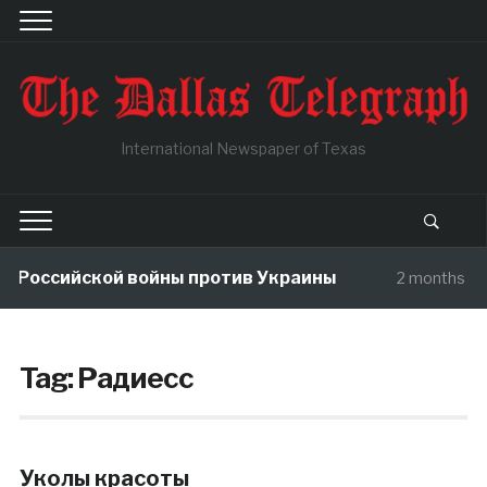
International Newspaper of Texas
ы Российской войны против Украины
2 months ag
Tag:
Радиесс
Уколы красоты