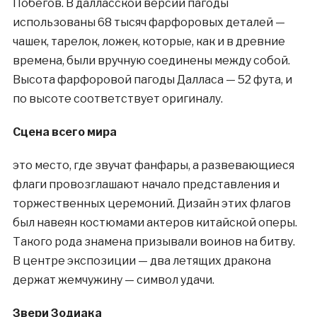
Побегов. В далласской версии пагоды
использованы 68 тысяч фарфоровых деталей —
чашек, тарелок, ложек, которые, как и в древние
времена, были вручную соединены между собой.
Высота фарфоровой пагоды Далласа — 52 фута, и
по высоте соответствует оригиналу.
Сцена всего мира
это место, где звучат фанфары, а развевающиеся
флаги провозглашают начало представления и
торжественных церемоний. Дизайн этих флагов
был навеян костюмами актеров китайской оперы.
Такого рода знамена призывали воинов на битву.
В центре экспозиции — два летящих дракона
держат жемчужину — символ удачи.
Звери Зодиака