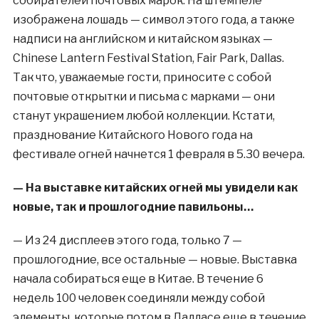
собирателей почтовых марок. На штемпеле
изображена лошадь — символ этого года, а также
надписи на английском и китайском языках —
Chinese Lantern Festival Station, Fair Park, Dallas.
Так что, уважаемые гости, приносите с собой
почтовые открытки и письма с марками — они
станут украшением любой коллекции. Кстати,
празднование Китайского Нового года на
фестивале огней начнется 1 февраля в 5.30 вечера.
— На выставке китайских огней мы увидели как
новые, так и прошлогодние павильоны…
— Из 24 дисплеев этого года, только 7 —
прошлогодние, все остальные — новые. Выставка
начала собираться еще в Китае. В течение 6
недель 100 человек соединяли между собой
элементы, которые потом в Далласе еще в течение