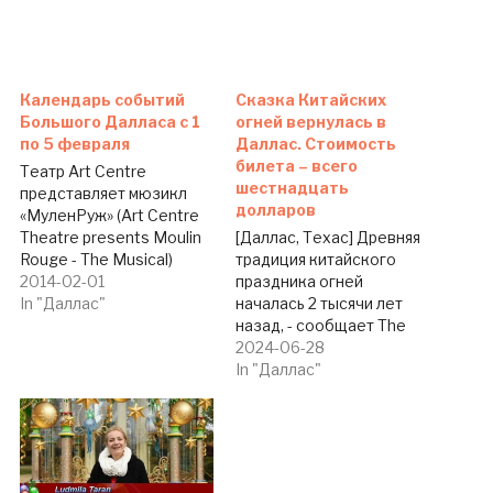
Календарь событий
Сказка Китайских
Большого Далласа c 1
огней вернулась в
по 5 февраля
Даллас. Стоимость
билета – всего
Театр Art Centre
шестнадцать
представляет мюзикл
долларов
«МуленРуж» (Art Centre
Theatre presents Moulin
[Даллас, Техас] Древняя
Rouge - The Musical)
традиция китайского
Театр Art Centre
2014-02-01
праздника огней
представляет мюзикл
In "Даллас"
началась 2 тысячи лет
«Мулен Руж». По сюжету,
назад, - сообщает The
молодой английский
Dallas Telegraph. В Fair
2024-06-28
писатель Кристиан
Park Далласа в этом году
In "Даллас"
приезжает в Париж 1899
снова построен
года, чтобы вкусить
удивительный город
такой нетрадиционный
Китайских огней с почти
образ жизни, как
настоящими драконами,
богемианизм. И самым
пагодами,