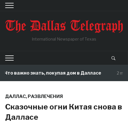
International Newspaper of Texas
то важно знать, покупая дом в Далласе
2 months
ДАЛЛАС
,
РАЗВЛЕЧЕНИЯ
Сказочные огни Китая снова в
Далласе