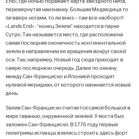
End», где ночью поражает карта звездного неба,
перевернутая наизнанку. Большая Медведица то
ли вверх ногами, то ли вниз – там все наоборот!
«Lands End» -“конец Земли” находится в парке
Сутро. Так называется место, где расположена
самая последняя оконечность континентальной
земли в направлении ее вращения вокруг своей
оси. Так, например, Новый год сюда приходит в
самую последнюю очередь. Далее по океану
между Сан-Франциско и Японией проходит
нулевой меридиан, от которого начинается новый
день.
Залив Сан-Франциско считается самой большой в
мире гаванью, окруженной землей. У моста был
заложен Сан-Франциско. В 1776 году первые
пилигримы испанцы взялись строить здесь форт