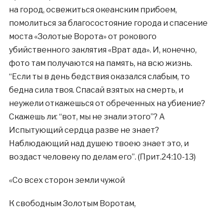
на город, освежиться океанским прибоем,
помолиться за благосостояние города и спасение
моста «Золотые Ворота» от рокового
убийственного заклятия «Врат ада». И, конечно,
фото там получаются на память, на всю жизнь.
“Если ты в день бедствия оказался слабым, то
бедна сила твоя. Спасай взятых на смерть, и
неужели откажешься от обреченных на убиение?
Скажешь ли: “вот, мы не знали этого”? А
Испытующий сердца разве не знает?
Наблюдающий над душею твоею знает это, и
воздаст человеку по делам его”. (Прит.24:10-13)
«Со всех сторон земли чужой
К свободным Золотым Воротам,