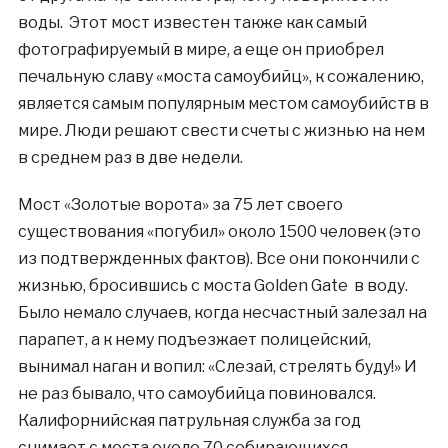
воды. Этот мост известен также как самый
фотографируемый в мире, а еще он приобрел
печальную славу «моста самоубийц», к сожалению,
является самым популярным местом самоубийств в
мире. Люди решают свести счеты с жизнью на нем
в среднем раз в две недели.
Мост «Золотые ворота» за 75 лет своего
существования «погубил» около 1500 человек (это
из подтвержденных фактов). Все они покончили с
жизнью, бросившись с моста Golden Gate в воду.
Было немало случаев, когда несчастный залезал на
парапет, а к нему подъезжает полицейский,
вынимал наган и вопил: «Слезай, стрелять буду!» И
не раз бывало, что самоубийца повиновался.
Калифорнийская патрульная служба за год
снимает с моста около 70 собирающихся