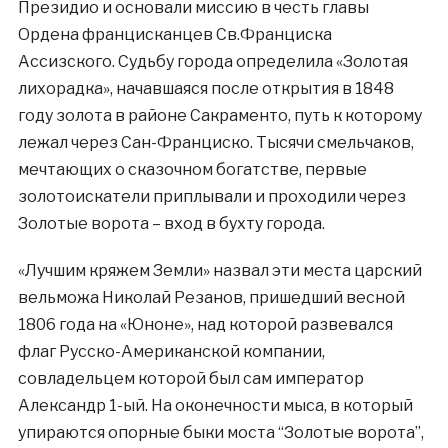
Президио и основали миссию в честь главы
Ордена францисканцев Св.Франциска
Ассизского. Судьбу города определила «Золотая
лихорадка», начавшаяся после открытия в 1848
году золота в районе Сакраменто, путь к которому
лежал через Сан-Франциско. Тысячи смельчаков,
мечтающих о сказочном богатстве, первые
золотоискатели приплывали и проходили через
Золотые ворота – вход в бухту города.
«Лучшим кряжем Земли» назвал эти места царский
вельможа Николай Резанов, пришедший весной
1806 года на «Юноне», над которой развевался
флаг Русско-Американской компании,
совладельцем которой был сам император
Александр 1-ый. На оконечности мыса, в который
упираются опорные быки моста “Золотые ворота”,