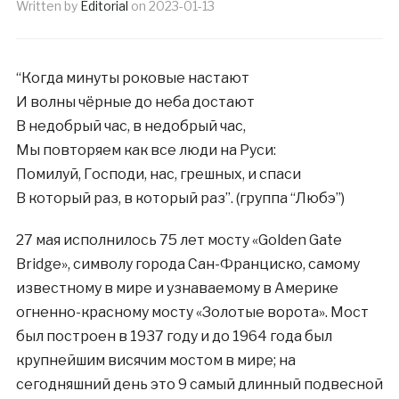
Written by
Editorial
on
2023-01-13
“Когда минуты роковые настают
И волны чёрные до неба достают
В недобрый час, в недобрый час,
Мы повторяем как все люди на Руси:
Помилуй, Господи, нас, грешных, и спаси
В который раз, в который раз”. (группа “Любэ”)
27 мая исполнилось 75 лет мосту «Golden Gate
Bridge», символу города Сан-Франциско, самому
известному в мире и узнаваемому в Америке
огненно-красному мосту «Золотые ворота». Мост
был построен в 1937 году и до 1964 года был
крупнейшим висячим мостом в мире; на
сегодняшний день это 9 самый длинный подвесной