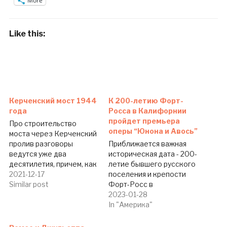
More
Like this:
Керченский мост 1944
К 200-летию Форт-
года
Росса в Калифорнии
пройдет премьера
Про строительство
оперы “Юнона и Авось”
моста через Керченский
пролив разговоры
Приближается важная
ведутся уже два
историческая дата - 200-
десятилетия, причем, как
летие бывшего русского
10 лет назад, так и
2021-12-17
поселения и крепости
сейчас - это пока больше
Similar post
Форт-Росс в
предмет очередных
Калифорнии, - сообщает
2023-01-28
политических дискуссий,
www.SlavicVoice.org.
In "Америка"
чем реальные
Будет значимым для
строительные работы.
славянской диаспоры