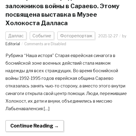
заложников войны в Сараево. Этому
посвящена выставка в Музее
Холокоста Далласа
Даллас
Событие
Фоторепортаж
2021-12-27
by
Editorial
Comments are Disabled
Рубрика “Наша исторя” Старая еврейская синагога в
боснийской зоне военных действий стала маяком
надежды для всех страждущих. Во время боснийской
войны 1992-1995 годов еврейская община Сараево
отказалась занять чью-то сторону, а вместо этого внутри
синагоги открыла свой центр помощи. Люди, пережившие
Холокост, их дети и внуки, объединились в миссию
Лабьенаваленсия […]
Continue Reading →