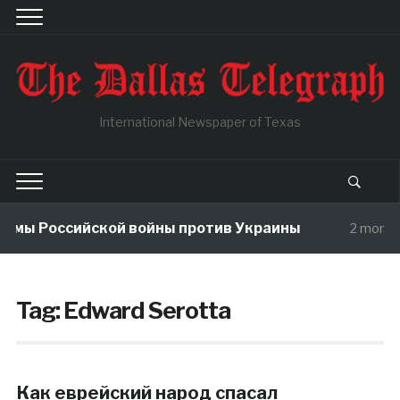
International Newspaper of Texas
змы Российской войны против Украины
2 months
Tag:
Edward Serotta
Как еврейский народ спасал