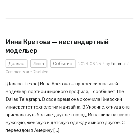
Инна Кретова — нестандартный
модельер
Даллас
Лица
Событие
2024-06-25
by
Editorial
Comments are Disabled
[Даллас, Техас] Инна Кретова — профессиональный
модельер-портной широкого профиля, – сообщает The
Dallas Telegraph. В свое время она окончила Киевский
университет технологии и дизайна. В Украине, откуда она
приехала чуть больше двух лет назад, Инна шила на заказ
мужскую, женскую и детскую одежду и много другое. С
переездом в Америку […]