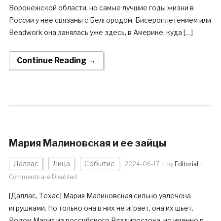
Воронежской области, но самые лучшие годы жизни в
России у нее связаны с Белгородом. Бисероплетением или
Beadwork она занялась уже здесь, в Америке, куда […]
Continue Reading →
Мария Малиновская и ее зайцы
Даллас
Лица
Событие
2024-06-17
by
Editorial
Comments are Disabled
[Даллас, Техас] Мария Малиновская сильно увлечена
игрушками. Но только она в них не играет, она их шьет.
Родом Мария из российского Владивостока, но именно в