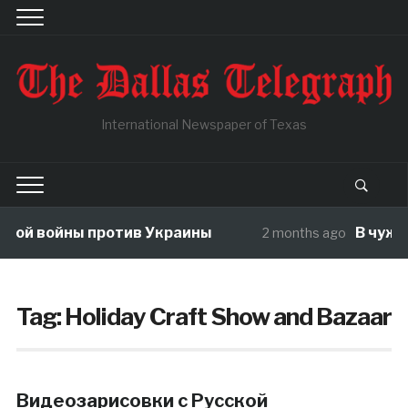
International Newspaper of Texas
й войны против Украины
В чужой о
2 months ago
Tag:
Holiday Craft Show and Bazaar
Видеозарисовки с Русской