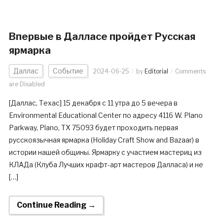
Впервые в Далласе пройдет Русская
ярмарка
Даллас
Событие
2024-06-25
by
Editorial
Comments
are Disabled
[Даллас, Техас] 15 декабря с 11 утра до 5 вечера в
Environmental Educational Center по адресу 4116 W. Plano
Parkway, Plano, TX 75093 будет проходить первая
русскоязычная ярмарка (Holiday Craft Show and Bazaar) в
истории нашей общины. Ярмарку с участием мастериц из
КЛАДа (Клуба Лучших крафт-арт мастеров Далласа) и не
[…]
Continue Reading →