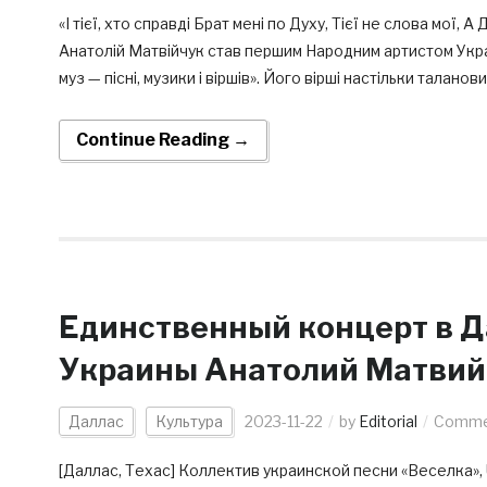
«І тієї, хто справді Брат мені по Духу, Тієї не слова мої,
Анатолій Матвійчук став першим Народним артистом Украї
муз — пісні, музики і віршів». Його вірші настільки талановит
Continue Reading →
Единственный концерт в Д
Украины Анатолий Матвий
Даллас
Культура
2023-11-22
by
Editorial
Commen
[Даллас, Техас] Коллектив украинской песни «Веселка», U