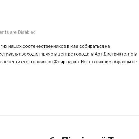
ts are Disabled
огих наших соотечественников в мае собираться на
иваль проходил прямо в центре города, в Арт Дистрикте, но в
еренести его в павильон Феир парка. Но это никоим образом не