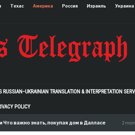
н
Техас
Америка
Россия
Израиль
Украина
S RUSSIAN–UKRAINIAN TRANSLATION & INTERPRETATION SERV
IVACY POLICY
о важно знать, покупая дом в Далласе
2 months a