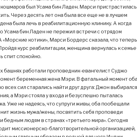
 кошмаров был Усама бин Ладен. Марси пристрастилась
жить. Через десять лет она была все еще не в лучшем
дена была лечь в реабилитационную клинику. А когда
то Усама бин Ладен не пережил встречи с отрядом
«Морские котики», Марси Бордерс сказала, что теперь
 Пройдя курс реабилитации, женщина вернулась к семье
ь спит спокойно.
ных башнях работали проповедник-евангелист Суджо
 момент беременная жена Мэри. В фатальный момент об
о всех сил старались найти друг друга: Джон выбирался
ния, а Мэри стояла у входа и безуспешно пыталась
а. Уже не надеясь, что супруги живы, оба пообещали
ранит жизнь мужа/жены, посвятить себя проповеди
и бедным людям в странах «третьего мира». Сегодня
одит миссионерско-благотворительной организацией,
бедным главным образом в родной для него Индии.