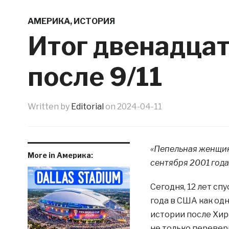
АМЕРИКА
,
ИСТОРИЯ
Итог двенадца
после 9/11
Written by
Editorial
on
2024-04-11
«Пепельная женщин
More in Америка:
сентября 2001 года
Сегодня, 12 лет сп
года в США как од
истории после Хир
не только перевер