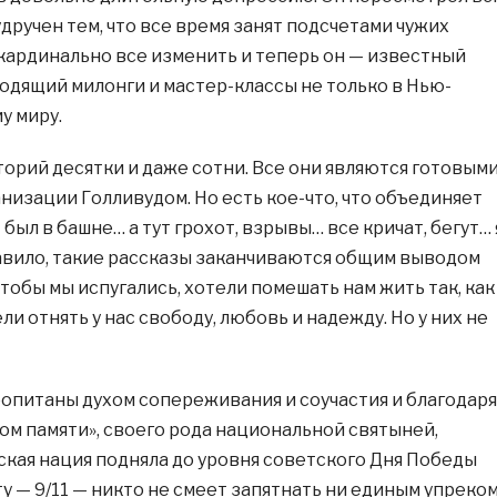
дручен тем, что все время занят подсчетами чужих
кардинально все изменить и теперь он — известный
водящий милонги и мастер-классы не только в Нью-
у миру.
торий десятки и даже сотни. Все они являются готовым
низации Голливудом. Но есть кое-что, что объединяет
 был в башне… а тут грохот, взрывы… все кричат, бегут… 
авило, такие рассказы заканчиваются общим выводом
чтобы мы испугались, хотели помешать нам жить так, как
ли отнять у нас свободу, любовь и надежду. Но у них не
ропитаны духом сопереживания и соучастия и благодаря
том памяти», своего рода национальной святыней,
кая нация подняла до уровня советского Дня Победы
ату — 9/11 — никто не смеет запятнать ни единым упреком