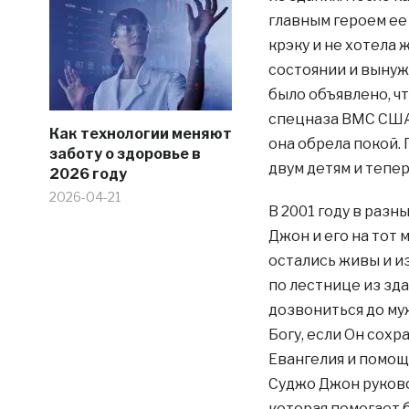
главным героем ее
крэку и не хотела 
состоянии и вынуж
было объявлено, ч
спецназа ВМС США 
Как технологии меняют
она обрела покой.
заботу о здоровье в
двум детям и тепер
2026 году
2026-04-21
В 2001 году в раз
Джон и его на тот
остались живы и из
по лестнице из зда
дозвониться до муж
Богу, если Он сох
Евангелия и помощ
Суджо Джон руков
которая помогает 