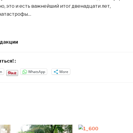
о, это и есть важнейший итог двенадцати лет,
 катастрофы…
едакции
ться! :
m
WhatsApp
More