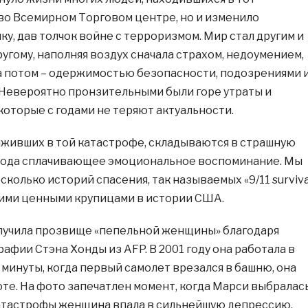
во Всемирном Торговом центре, но и изменило
у, дав толчок войне с терроризмом. Мир стал другим и
угому, наполняя воздух сначала страхом, недоумением,
 потом – одержимостью безопасности, подозрениями 
евероятно пронзительными были горе утраты и
которые с годами не теряют актуальности.
живших в той катастрофе, складываются в страшную
 рода сплачивающее эмоциональное воспоминание. Мы
колько историй спасения, так называемых «9/11 surviva
акими ценными крупицами в истории США.
лучила прозвище «пепельной женщины» благодаря
афии Стэна Хонды из AFP. В 2001 году она работала в
в минуты, когда первый самолет врезался в башню, она
оте. На фото запечатлен момент, когда Марси выбралас
катастрофы женщина впала в сильнейшую депрессию,