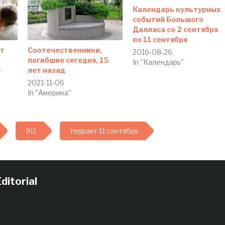
Календарь культурных
событий Большого
Далласа со 2 сентября
по 11 сентября
ет
Соотечественники,
2016-08-26
погибшие сегодня, 15
In "Календарь"
лет назад
"
2021-11-06
In "Америка"
911
терракт 11 сентября
ditorial