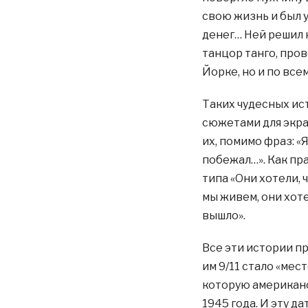
свою жизнь и был у
денег… Ней решил 
танцор танго, про
Йорке, но и по всем
Таких чудесных ис
сюжетами для экра
их, помимо фраз: «Я
побежал…». Как пр
типа «Они хотели, 
мы живем, они хоте
вышло».
Все эти истории п
им 9/11 стало «мес
которую американс
1945 года. И эту д