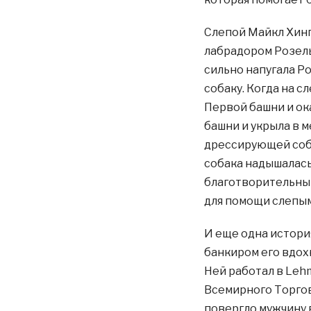
Слепой Майкл Хинг
лабрадором Розель.
сильно напугала Ро
собаку. Когда на с
Первой башни и ок
башни и укрыла в м
дрессирующей соба
собака надышалась
благотворительный
для помощи слепым.
И еще одна истори
банкиром его вдохн
Ней работал в Leh
Всемирного Торгово
повергло мужчину 