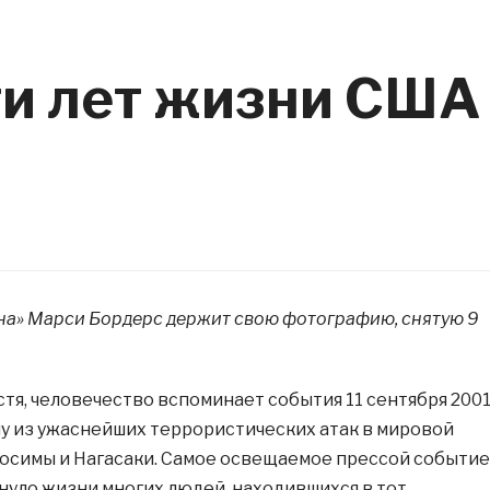
ти лет жизни США
а» Марси Бордерс держит свою фотографию, снятую 9
устя, человечество вспоминает события 11 сентября 200
ну из ужаснейших террористических атак в мировой
осимы и Нагасаки. Самое освещаемое прессой событие
нуло жизни многих людей, находившихся в тот