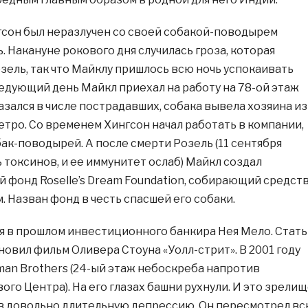
сон был неразлучен со своей собакой-поводырем
 Накануне рокового дня случилась гроза, которая
зель, так что Майклу пришлось всю ночь успокаивать
ледующий день Майкл приехал на работу на 78-ой этаж
азался в числе пострадавших, собака вывела хозяина из
етро. Со временем Хингсон начал работать в компании,
к-поводырей. А после смерти Розель (11 сентября
 токсинов, и ее иммунитет ослаб) Майкл создал
 фонд Roselle’s Dream Foundation, собирающий средст
 Назван фонд в честь спасшей его собаки.
я в прошлом инвестиционного банкира Нея Мело. Стать
овил фильм Оливера Стоуна «Уолл-стрит». В 2001 году
man Brothers (24-ый этаж небоскреба напротив
го Центра). На его глазах башни рухнули. И это зрели
в довольно длительную депрессию. Он пересмотрел в