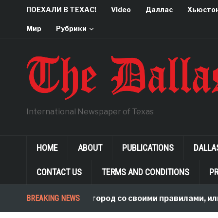
ПОЕХАЛИ В ТЕХАС!
Video
Даллас
Хьюсто
Мир
Рубрики
International Newspaper of Texas
HOME
ABOUT
PUBLICATIONS
DALLA
CONTACT US
TERMS AND CONDITIONS
PR
BREAKING NEWS
В чужой огород со своими правилами, или Чт