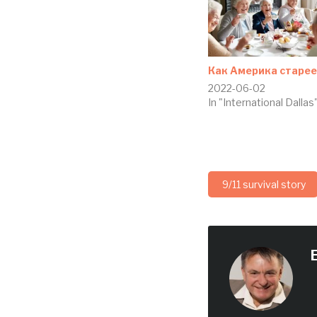
Как Америка старе
2022-06-02
In "International Dallas
9/11 survival story
E