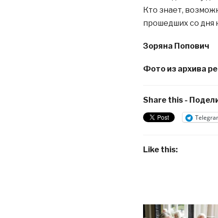
Кто знает, возможн
прошедших со дня
Зоряна Попович
Фото из архива р
Share this - Подели
Telegra
Like this: