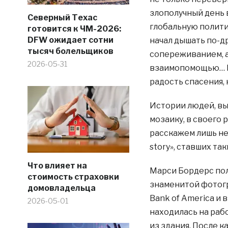
злополучный день 
Северный Техас
глобальную политик
готовится к ЧМ-2026:
DFW ожидает сотни
начал дышать по-др
тысяч болельщиков
сопереживанием, а
2026-05-31
взаимопомощью… Н
радость спасения, 
Истории людей, вы
мозаику, в своего
расскажем лишь нес
story», ставших т
Что влияет на
Марси Бордерс по
стоимость страховки
знаменитой фотогр
домовладельца
Bank of America и 
2026-05-01
находилась на раб
из здания. После 