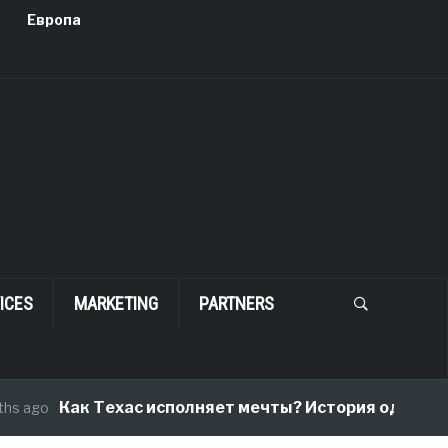
Европа
ICES
MARKETING
PARTNERS
Как Техас исполняет мечты? История одного перее
go