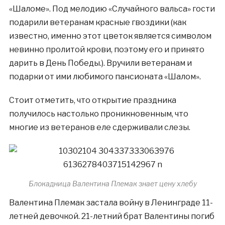
«Шаломе». Под мелодию «Случайного вальса» гости
подарили ветеранам красные гвоздики (как
известно, именно этот цветок является символом
невинно пролитой крови, поэтому его и принято
дарить в День Победы.). Вручили ветеранам и
подарки от ими любимого пансионата «Шалом».
Стоит отметить, что открытие праздника
получилось настолько проникновенным, что
многие из ветеранов еле сдерживали слезы.
Блокадница Валентина Племак знает цену хлебу
Валентина Племак застала войну в Ленинграде 11-
летней девочкой. 21-летний брат Валентины погиб