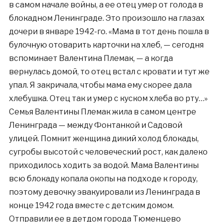
в самом начале войны, а ее отец умер от голода в
блокадном Ленинграде. Это произошло на глазах
дочери в январе 1942-го. «Мама в тот день пошла в
булочную отоварить карточки на хлеб, — сегодня
вспоминает Валентина Племак, — а когда
вернулась домой, то отец встал с кровати и тут же
упал. Я закричала, чтобы мама ему скорее дала
хлебушка. Отец так и умер с куском хлеба во рту…»
Семья Валентины Племак жила в самом центре
Ленинграда — между Фонтанкой и Садовой
улицей. Помнит женщина дикий холод блокады,
сугробы высотой с человеческий рост, как далеко
приходилось ходить за водой. Мама Валентины
всю блокаду копала окопы на подходе к городу,
поэтому девочку эвакуировали из Ленинграда в
конце 1942 года вместе с детским домом.
Отправили ее в детдом города Тюменцево