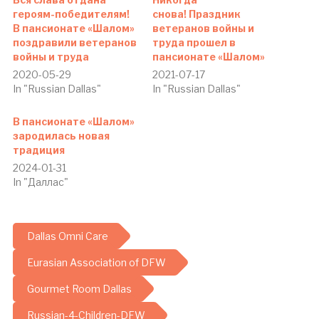
героям-победителям!
снова! Праздник
В пансионате «Шалом»
ветеранов войны и
поздравили ветеранов
труда прошел в
войны и труда
пансионате «Шалом»
2020-05-29
2021-07-17
In "Russian Dallas"
In "Russian Dallas"
В пансионате «Шалом»
зародилась новая
традиция
2024-01-31
In "Даллас"
Dallas Omni Care
Eurasian Association of DFW
Gourmet Room Dallas
Russian-4-Children-DFW