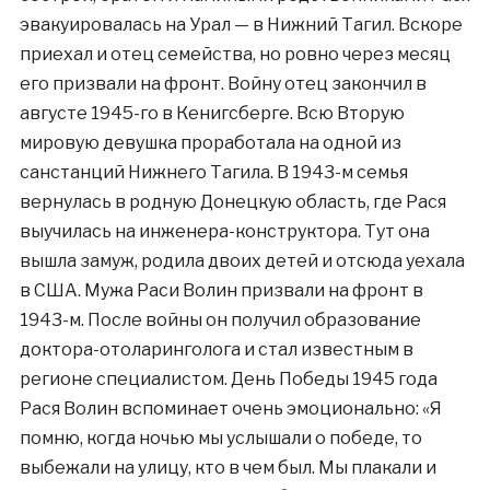
эвакуировалась на Урал — в Нижний Тагил. Вскоре
приехал и отец семейства, но ровно через месяц
его призвали на фронт. Войну отец закончил в
августе 1945-го в Кенигсберге. Всю Вторую
мировую девушка проработала на одной из
санстанций Нижнего Тагила. В 1943-м семья
вернулась в родную Донецкую область, где Рася
выучилась на инженера-конструктора. Тут она
вышла замуж, родила двоих детей и отсюда уехала
в США. Мужа Раси Волин призвали на фронт в
1943-м. После войны он получил образование
доктора-отоларинголога и стал известным в
регионе специалистом. День Победы 1945 года
Рася Волин вспоминает очень эмоционально: «Я
помню, когда ночью мы услышали о победе, то
выбежали на улицу, кто в чем был. Мы плакали и