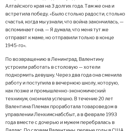
Алтайского края на 3 долгих года. Там же она и
встретила победу. «Было столько радости, столько
счастья, когда мы узнали, что война закончилась, —
вспоминает она. — Я думала, что меня тут же
отправят к маме, но отправили только в конце
1945-го».
По возвращению в Ленинград, Валентину
устроили работать в столовую — хотели
подкормить девушку. Через два года она сменила
работу и поступила в вечернюю школу, которую,
как позже и промышленно-экономический
техникум, окончила успешно. В течение 20 лет
Валентина Племак проработала товароведом в
управлении Ленхимснабсбыт, а в феврале 1993
года вместе с дочерью и мужем перебралась в
Даллас. По словам Валентины, первые годы в США