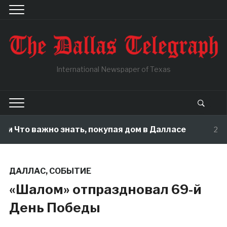
International Newspaper of Texas
 Что важно знать, покупая дом в Далласе
2 month
ДАЛЛАС
,
СОБЫТИЕ
«Шалом» отпраздновал 69-й
День Победы