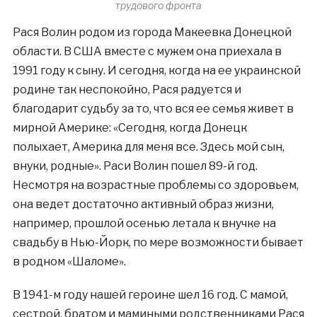
трудового фронта
Рася Волин родом из города Макеевка Донецкой
области. В США вместе с мужем она приехала в
1991 году к сыну. И сегодня, когда на ее украинской
родине так неспокойно, Рася радуется и
благодарит судьбу за то, что вся ее семья живет в
мирной Америке: «Сегодня, когда Донецк
полыхает, Америка для меня все. Здесь мой сын,
внуки, родные». Раси Волин пошел 89-й год.
Несмотря на возрастные проблемы со здоровьем,
она ведет достаточно активный образ жизни,
например, прошлой осенью летала к внучке на
свадьбу в Нью-Йорк, по мере возможности бывает
в родном «Шаломе».
В 1941-м году нашей героине шел 16 год. С мамой,
сестрой, братом и мамиными родственниками Рася