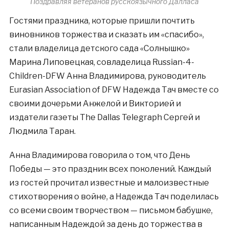
Поздравляя ветеранов русскоязычного Далласа
Гостями праздника, которые пришли почтить
виновников торжества и сказать им «спасибо»,
стали владелица детского сада «Солнышко»
Марина Липовецкая, совладелица Russian-4-
Children-DFW Анна Владимирова, руководитель
Eurasian Association of DFW Надежда Тач вместе со
своими дочерьми Анжелой и Викторией и
издатели газеты The Dallas Telegraph Сергей и
Людмила Таран.
Анна Владимирова говорила о том, что День
Победы — это праздник всех поколений. Каждый
из гостей прочитал известные и малоизвестные
стихотворения о войне, а Надежда Тач поделилась
со всеми своим творчеством — письмом бабушке,
написанным Надеждой за день до торжества в