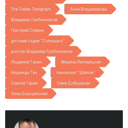
The Dallas Telegraph
Анна Владимирова
Владимир Гребенников
Григорий Славин
детский садик "Солнышко"
доктор Владимир Гребенников
Людмила Таран
Марина Липовецкая
Надежда Тач
пансионат "Шалом"
Сергей Таран
Сима Добрушкин
Элла Бородянская