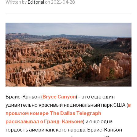
Written by
Editorial
on
2021-04-28
Брайс-Каньон (
Bryce Canyon
) – это еще один
удивительно красивый национальный парк США (
в
прошлом номере The Dallas Telegraph
рассказывал о Гранд-Каньоне
) и еще одна
гордость американского народа. Брайс-Каньон