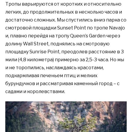
Тропы варьируются от коротких и относительно
легких, до продолжительных в несколько часов и
достаточно сложных. Мы спустились вниз парка со
смотровой площадки Sunset Point по тропе Navajo
и, плавно перейдя на тропу Queen’s Garden через
долину Wall Street, поднялись на смотровую
площадку Sunrise Point, преодолев расстояние в 3
мили (4,8 километра) примерно за 2,5-3 часа. Но мы
и не торопились, наслаждаясь красотами,
подкармливая печеньем птиц и мелких
бурундучков и рассматривая каменный город – с
садами и королевствами.