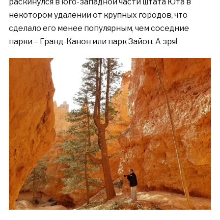
раскинулся
в юго-западной части штата Юта в
неко
тором удалении от крупных городов, что
сделало его менее популярным, чем соседние
парки – Гранд-Канон или парк Зайон. А зря!