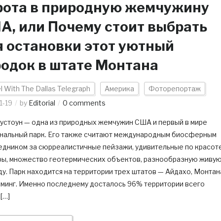
рота в природную жемчужину
А, или Почему стоит выбрать
я остановки этот уютный
родок в штате Монтана
l With The Dallas Telegraph
Америка
Фоторепортаж
1-19
by
Editorial
0 comments
устоун — одна из природных жемчужин США и первый в мире
нальный парк. Его также считают международным биосферным
едником за сюрреалистичные пейзажи, удивительные по красот
ры, множество геотермических объектов, разнообразную живу
у. Парк находится на территории трех штатов — Айдахо, Монтан
оминг. Именно последнему досталось 96% территории всего
 […]