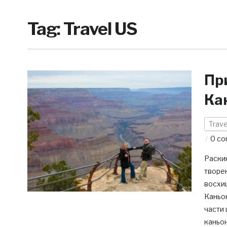
Tag:
Travel US
Пр
Ка
Trave
0 c
Раски
творен
восхищ
Каньо
части 
каньон