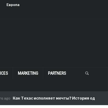
Европа
ICES
MARKETING
PARTNERS
ак Техас исполняет мечты? История одного переезда