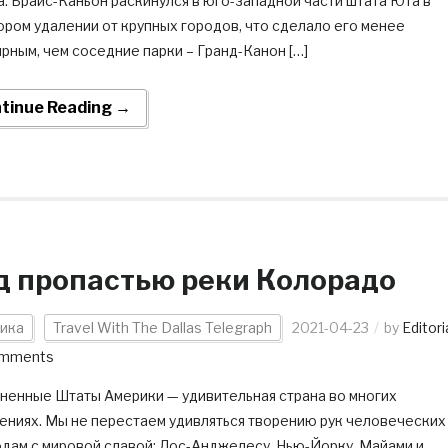
. Брайс-Каньон раскинулся в юго-западной части штата Юта в
ром удалении от крупных городов, что сделало его менее
рным, чем соседние парки – Гранд-Канон […]
tinue Reading →
д пропастью реки Колорадо
ика
Travel With The Dallas Telegraph
2021-04-23
by
Editori
omments
ненные Штаты Америки — удивительная страна во многих
ениях. Мы не перестаем удивляться творению рук человеческих
одам с мировой славой: Лос-Анджелесу, Нью-Йорку, Майами и