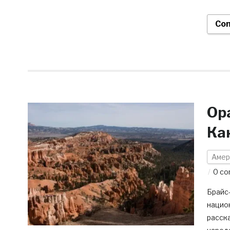
Con
Ор
Ка
Амер
0 c
Брайс-
национ
расск