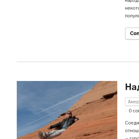
народа
некото
популя
Con
На
Амер
0 c
Соеди
отнош
— гор