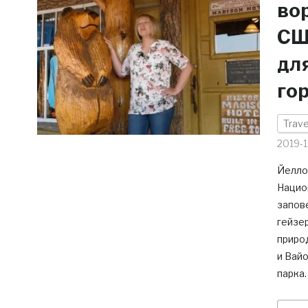
во
СШ
дл
го
Trave
2019-1
Йелло
Нацио
запов
гейзе
природ
и Вай
парка.