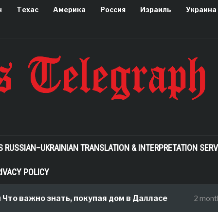
н
Техас
Америка
Россия
Израиль
Украина
S RUSSIAN–UKRAINIAN TRANSLATION & INTERPRETATION SERV
IVACY POLICY
жно знать, покупая дом в Далласе
К
2 months ago