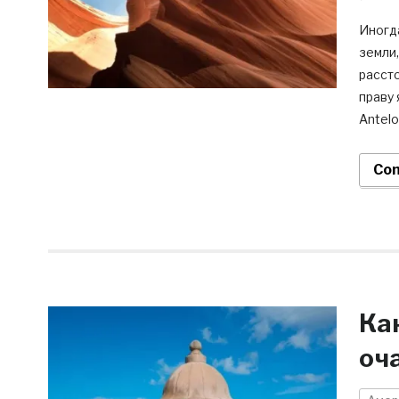
Иногда
земли,
рассто
праву 
Antelo
Con
Ка
оч