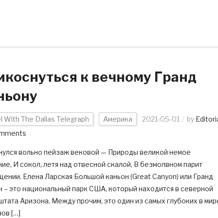
икоснуться к вечному Гранд
ньону
l With The Dallas Telegraph
Америка
2021-05-01
by
Editori
omments
нулся вольно пейзаж вековой — Природы великой немое
ие, И сокол, летя над отвесной скалой, В безмолвном парит
ении. Елена Ларская Большой каньон (Great Canyon) или Гранд
н – это национальный парк США, который находится в северной
штата Аризона. Между прочим, это один из самых глубоких в мир
ов […]