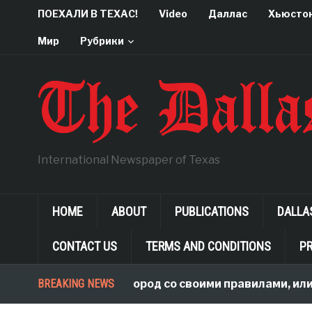
ПОЕХАЛИ В ТЕХАС!
Video
Даллас
Хьюсто
Мир
Рубрики
International Newspaper of Texas
HOME
ABOUT
PUBLICATIONS
DALLA
CONTACT US
TERMS AND CONDITIONS
PR
В чужой огород со своими правилами, или Что ва
BREAKING NEWS