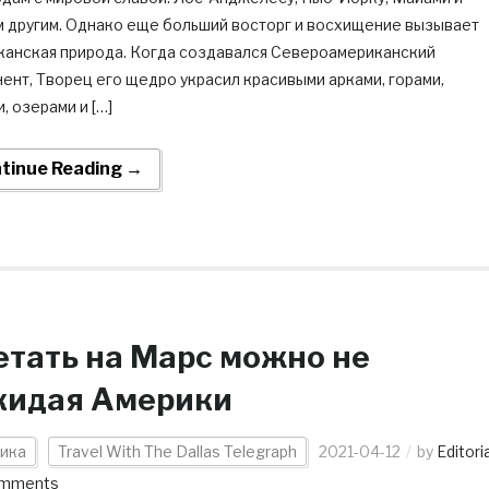
м другим. Однако еще больший восторг и восхищение вызывает
канская природа. Когда создавался Североамериканский
ент, Творец его щедро украсил красивыми арками, горами,
, озерами и […]
tinue Reading →
етать на Марс можно не
кидая Америки
ика
Travel With The Dallas Telegraph
2021-04-12
by
Editoria
omments