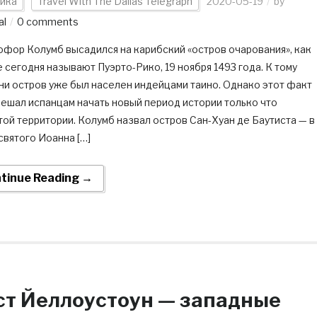
ика
Travel With The Dallas Telegraph
2020-05-19
by
al
0 comments
офор Колумб высадился на карибский «остров очарования», как
 сегодня называют Пуэрто-Рико, 19 ноября 1493 года. К тому
ни остров уже был населен индейцами таино. Однако этот факт
мешал испанцам начать новый период истории только что
ой территории. Колумб назвал остров Сан-Хуан де Баутиста — в
святого Иоанна […]
tinue Reading →
ст Йеллоустоун — западные