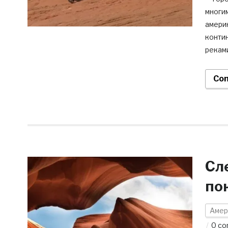
многи
амери
контин
реками
Con
Сл
по
Амер
0 c