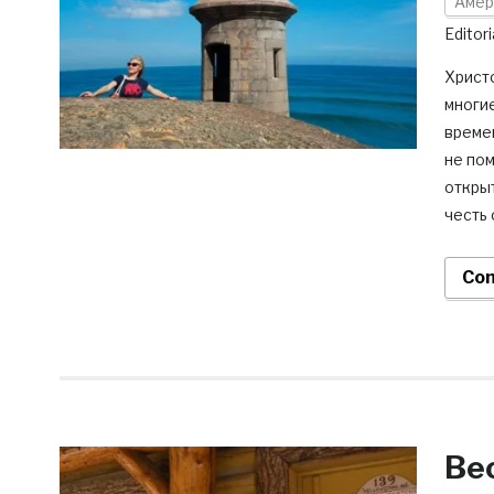
Амер
Editori
Христ
многие
време
не по
открыт
честь 
Con
Ве