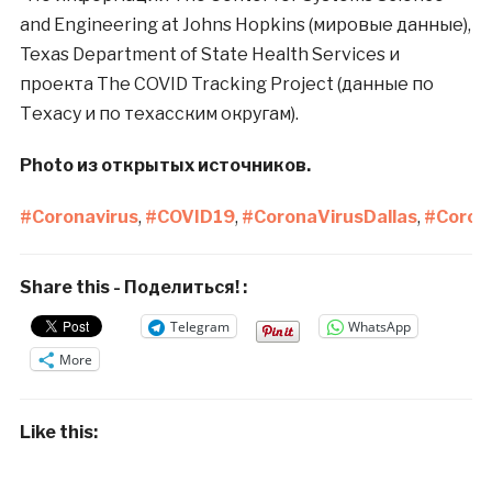
and Engineering at Johns Hopkins (мировые данные),
Texas Department of State Health Services и
проекта The COVID Tracking Project (данные по
Техасу и по техасским округам).
Photo из открытых источников.
#
Coronavirus
,
#
COVID19
,
#
CoronaVirusDallas
,
#
Coron
Share this - Поделиться! :
Telegram
WhatsApp
More
Like this: