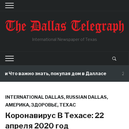
International Newspaper of Texas
и Что важно знать, покупая дом в Далласе
2 mon
INTERNATIONAL DALLAS
,
RUSSIAN DALLAS
,
АМЕРИКА
,
ЗДОРОВЬЕ
,
ТЕХАС
Коронавирус В Техасе: 22
апреля 2020 год