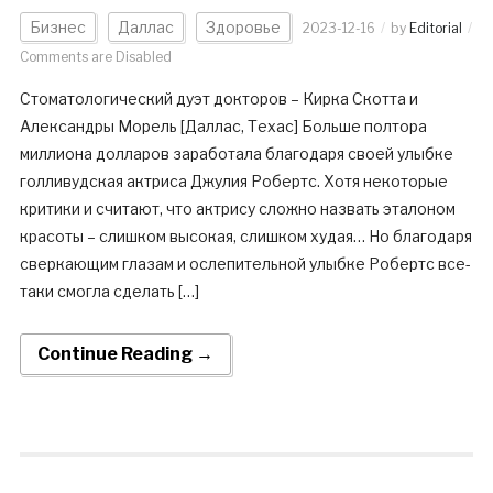
Бизнес
Даллас
Здоровье
2023-12-16
by
Editorial
Comments are Disabled
Стоматологический дуэт докторов – Кирка Скотта и
Александры Морель [Даллас, Техас] Больше полтора
миллиона долларов заработала благодаря своей улыбке
голливудская актриса Джулия Робертс. Хотя некоторые
критики и считают, что актрису сложно назвать эталоном
красоты – слишком высокая, слишком худая… Но благодаря
сверкающим глазам и ослепительной улыбке Робертс все-
таки смогла сделать […]
Continue Reading →