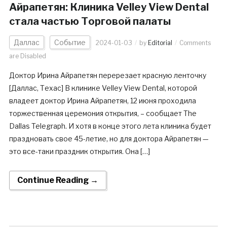
Айрапетян: Клиника Velley View Dental
стала частью Торговой палаты
Даллас
Событие
2024-01-03
by
Editorial
Comments
are Disabled
Доктор Ирина Айрапетян перерезает красную ленточку
[Даллас, Техас] В клинике Velley View Dental, которой
владеет доктор Ирина Айрапетян, 12 июня проходила
торжественная церемония открытия, – сообщает The
Dallas Telegraph. И хотя в конце этого лета клиника будет
праздновать свое 45-летие, но для доктора Айрапетян —
это все-таки праздник открытия. Она […]
Continue Reading →