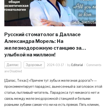
Русский стоматолог в Далласе
Александра Морель: На
железнодорожную станцию за…
улыбкой на миллион!
Даллас
Здоровье
2024-03-17
by
Editorial
Comments
are Disabled
[Далас, Техас] «Причем тут зубы и железная дорога?» —
прокомментирует парадокс, вынесенный в заголовок этой
статьи, пытливый читатель. Парадокса тут никакого нет и
связь между железнодорожной станцией и белыми
ровными зубами самая что ни на есть прямая. Пять клиник,