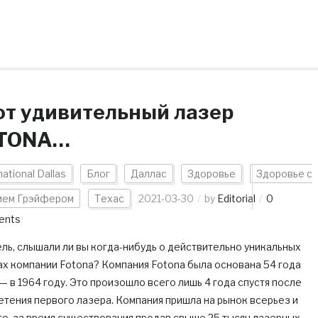
от удивительный лазер
TONA…
national Dallas
Блог
Даллас
Здоровье
Здоровье с
ием Грэйфером
Техас
2021-03-30
by
Editorial
0
ents
ль, слышали ли вы когда-нибудь о действительно уникальных
ах компании Fotona? Компания Fotona была основана 54 года
— в 1964 году. Это произошло всего лишь 4 года спустя после
тения первого лазера. Компания пришла на рынок всерьез и
го, за время существования продав свыше 25 тысяч лазерных