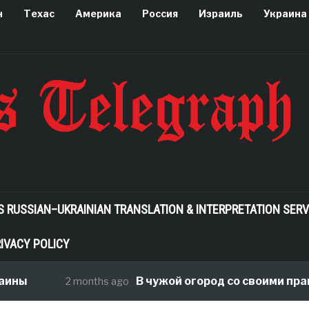
н
Техас
Америка
Россия
Израиль
Украина
S RUSSIAN–UKRAINIAN TRANSLATION & INTERPRETATION SERV
IVACY POLICY
ины
В чужой огород со своими прави
2 months ago