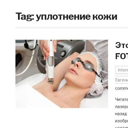
Tag:
уплотнение кожи
Эт
FO
Inter
Евген
comm
Читате
лазер
назад 
изобре
надол