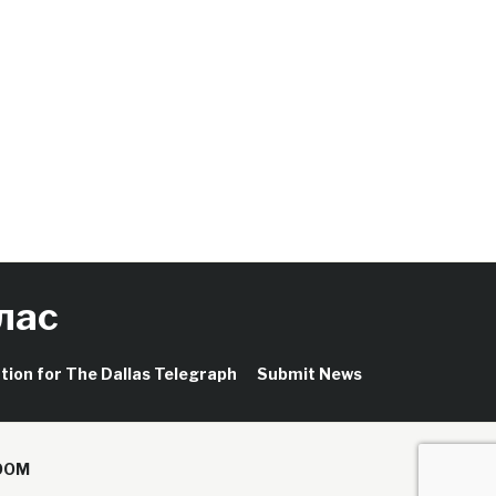
лас
ation for The Dallas Telegraph
Submit News
OOM