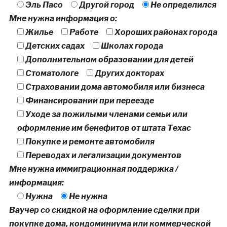
Эль Пасо
Другой город
Не определился
Мне нужна информация о:
Жилье
Работе
Хороших районах города
Детских садах
Школах города
Дополнительном образовании для детей
Стоматологе
Других докторах
Страховании дома автомобиля или бизнеса
Финансировании при переезде
Уходе за пожилыми членами семьи или
оформление им бенефитов от штата Техас
Покупке и ремонте автомобиля
Переводах и легализации документов
Мне нужна иммиграционная поддержка /
информация:
Нужна
Не нужна
Ваучер со скидкой на оформление сделки при
покупке дома, кондоминиума или коммерческой