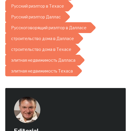
Русский риэлтор в Техасе
Русский риэлтор Даллас
Русскоговорящий риэлтор в Далласе
строительство дома в Далласе
строительство дома в Техасе
элитная недвижимость Далласа
элитная недвижимость Техаса
Editorial