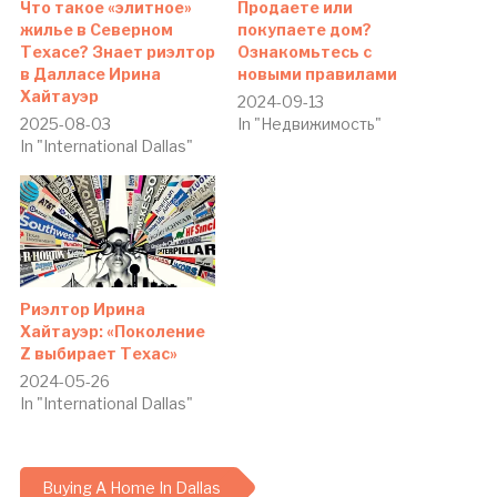
Что такое «элитное»
Продаете или
жилье в Северном
покупаете дом?
Техасе? Знает риэлтор
Ознакомьтесь с
в Далласе Ирина
новыми правилами
Хайтауэр
2024-09-13
2025-08-03
In "Недвижимость"
In "International Dallas"
Риэлтор Ирина
Хайтауэр: «Поколение
Z выбирает Техас»
2024-05-26
In "International Dallas"
Buying A Home In Dallas