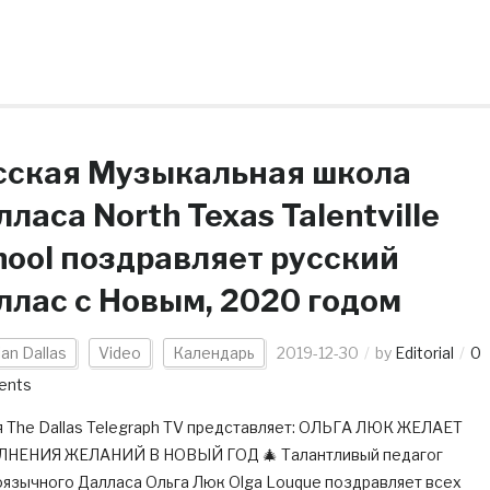
сская Музыкальная школа
ласа North Texas Talentville
hool поздравляет русский
ллас с Новым, 2020 годом
an Dallas
Video
Календарь
2019-12-30
by
Editorial
0
ents
я The Dallas Telegraph TV представляет: ОЛЬГА ЛЮК ЖЕЛАЕТ
НЕНИЯ ЖЕЛАНИЙ В НОВЫЙ ГОД 🎄 Талантливый педагог
оязычного Далласа Ольга Люк Olga Louque поздравляет всех