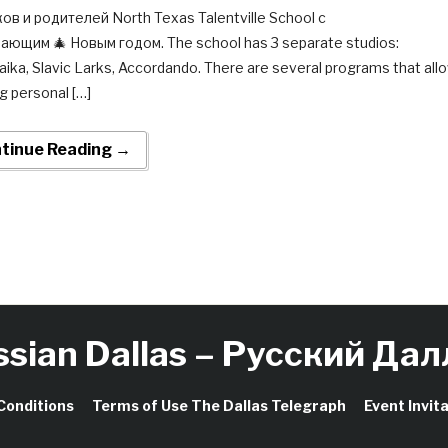
ов и родителей North Texas Talentville School с
ающим 🎄 Новым годом. The school has 3 separate studios:
aika, Slavic Larks, Accordando. There are several programs that all
ng personal […]
tinue Reading →
ssian Dallas – Русский Дал
Conditions
Terms of Use The Dallas Telegraph
Event Invit