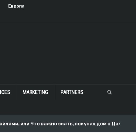
Европа
ICES
MARKETING
PARTNERS
лами, или Что важно знать, покупая дом в Далласе