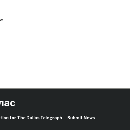
ow
лас
ation for The Dallas Telegraph
Submit News