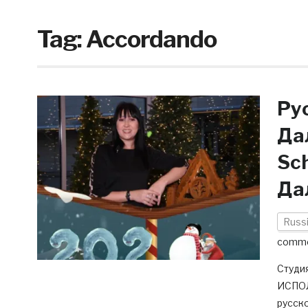
Tag:
Accordando
Ру
Дал
Sc
Да
Russi
comm
Студи
ИСПОЛ
русск