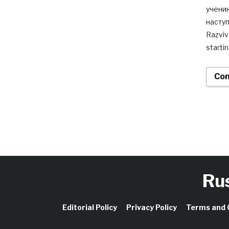
ученик
наступ
Razviv
starti
Con
Ru
Editorial Policy
Privacy Policy
Terms and 