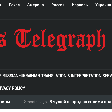
н
Техас
Америка
Россия
Израиль
Украина
S RUSSIAN–UKRAINIAN TRANSLATION & INTERPRETATION SERV
IVACY POLICY
ины
В чужой огород со своими прави
2 months ago